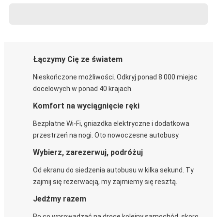
Łączymy Cię ze światem
Nieskończone możliwości. Odkryj ponad 8 000 miejsc
docelowych w ponad 40 krajach.
Komfort na wyciągnięcie ręki
Bezpłatne Wi-Fi, gniazdka elektryczne i dodatkowa
przestrzeń na nogi. Oto nowoczesne autobusy.
Wybierz, zarezerwuj, podróżuj
Od ekranu do siedzenia autobusu w kilka sekund. Ty
zajmij się rezerwacją, my zajmiemy się resztą.
Jedźmy razem
Po co wprowadzać na drogę kolejny samochód, skoro