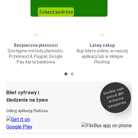
Zobacz podróże
Bezpieczne płatności
Łatwy zakup
Dostępne metody płatności:
Kup bilety online, w naszej
Przelewy24, Paypal, Google
aplikacji lub w sklepie
Pay, karta bankowa
Flixshop
Zaufało na
m
milionó
pasażeró
Bilet cyfrowy i
ponad 500
w
śledzenie na żywo
w
Odkryj aplikację FlixBusa