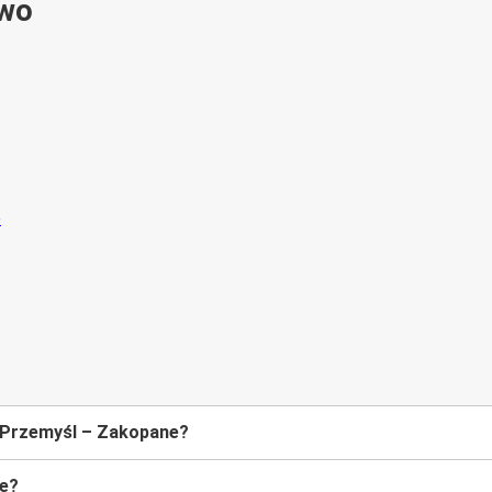
ywo
e Przemyśl – Zakopane?
ne?