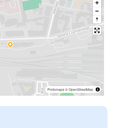
Protomaps
©
OpenStreetMap