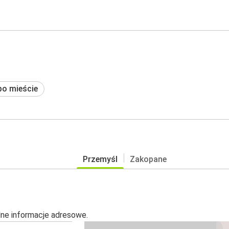
po mieście
Przemyśl
Zakopane
alne informacje adresowe.