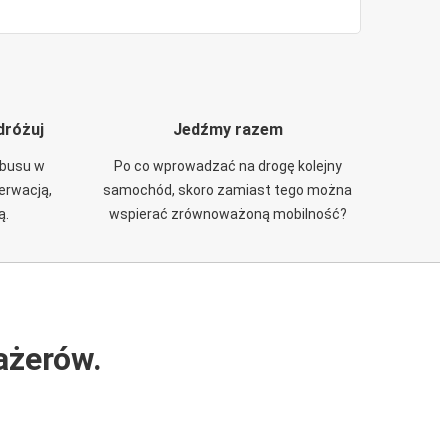
dróżuj
Jedźmy razem
obusu w
Po co wprowadzać na drogę kolejny
zerwacją,
samochód, skoro zamiast tego można
ą.
wspierać zrównoważoną mobilność?
ażerów.