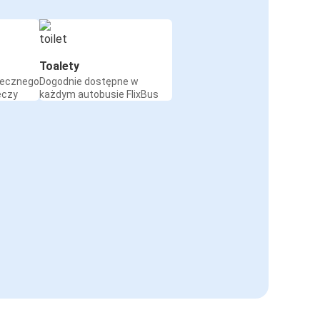
Toalety
iecznego
Dogodnie dostępne w
eczy
każdym autobusie FlixBus