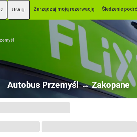
Zarządzaj moją rezerwacją
Śledzenie podr
óż
Usługi
zemyśl
Autobus Przemyśl ↔ Zakopane