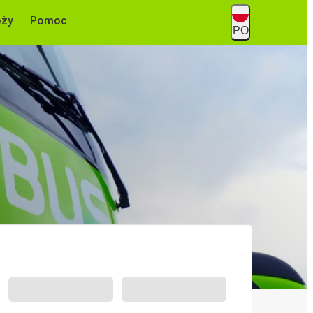
óży
Pomoc
PO