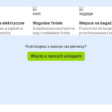
a elektryczne
Wygodne fotele
Miejsce na bagaż
ie urządzeń w
Dodatkowa przestrzeń na
Przestrzeń do bezp
podróży
nogi i rozkładane fotele
przechowywania rz
Podróżujesz z nami po raz pierwszy?
Więcej o naszych usługach