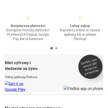
Bezpieczne płatności
Łatwy zakup
Dostępne metody płatności:
Kup bilety online, w naszej
Przelewy24, Paypal, Google
aplikacji lub w sklepie
Pay, karta bankowa
Flixshop
Zaufało na
m
milionó
pasażeró
Bilet cyfrowy i
ponad 500
w
śledzenie na żywo
w
Odkryj aplikację FlixBusa