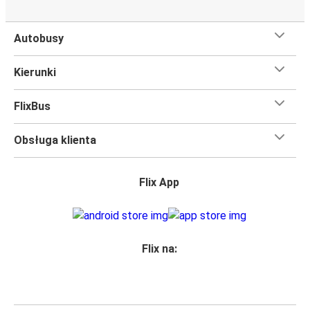
Czego się spodziewać na pokładzie FlixBusa na
trasie Przemyśl - Utrecht
Autobusy
Podróż na trasie Przemyśl - Utrecht na pokładzie FlixBusa
oznacza wygodną podróż w wielkim stylu, z
Kierunki
udogodnieniami
, dzięki którym czas szybciej minie.
Większość naszych autobusów jest wyposażona w
FlixBus
bezpłatne Wi-Fi,
toalety i gniazdka elektryczne.
Możesz bezpłatnie zabrać ze sobą
jedną sztuka bagażu
Obsługa klienta
podręcznego i jedną sztukę bagażu głównego
, więc
nawet jeśli wybierasz się w długą podróż, nie musisz się
martwić, że nie wystarczy Ci miejsca w bagażu.
Flix App
Wszyscy podróżujący z biletami
mają zagwarantowane
miejsce siedzące
w naszych autobusach
ale jeśli chcesz
wybrać specjalne miejsce
, możesz zrobić to podczas
zakupu biletu. Do wyboru masz
miejsce klasyczne,
Flix na:
miejsce ze stolikiem, panoramę lub dodatkowe, puste
miejsce obok.
Wystarczy zarezerwować je online w naszej
aplikacji