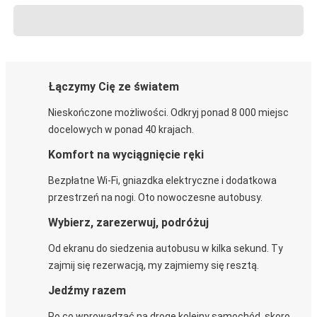
Łączymy Cię ze światem
Nieskończone możliwości. Odkryj ponad 8 000 miejsc
docelowych w ponad 40 krajach.
Komfort na wyciągnięcie ręki
Bezpłatne Wi-Fi, gniazdka elektryczne i dodatkowa
przestrzeń na nogi. Oto nowoczesne autobusy.
Wybierz, zarezerwuj, podróżuj
Od ekranu do siedzenia autobusu w kilka sekund. Ty
zajmij się rezerwacją, my zajmiemy się resztą.
Jedźmy razem
Po co wprowadzać na drogę kolejny samochód, skoro