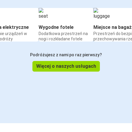
a elektryczne
Wygodne fotele
Miejsce na bagaż
ie urządzeń w
Dodatkowa przestrzeń na
Przestrzeń do bezp
podróży
nogi i rozkładane fotele
przechowywania rz
Podróżujesz z nami po raz pierwszy?
Więcej o naszych usługach