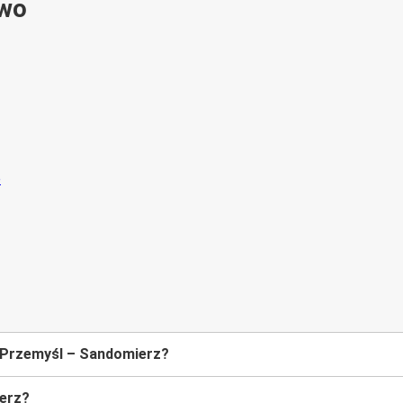
ywo
e Przemyśl – Sandomierz?
ierz?