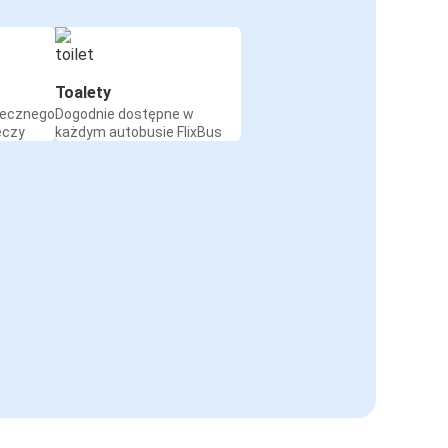
Toalety
iecznego
Dogodnie dostępne w
eczy
każdym autobusie FlixBus