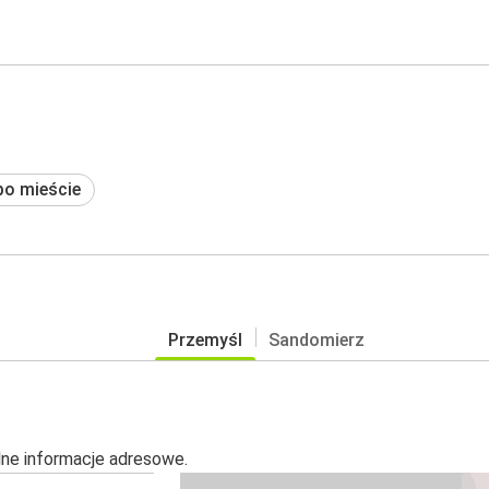
po mieście
Przemyśl
Sandomierz
alne informacje adresowe.