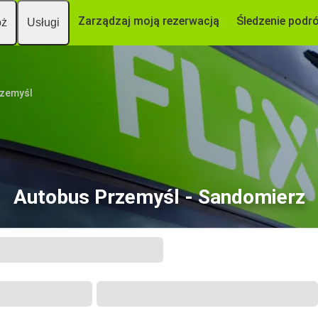
Zarządzaj moją rezerwacją
Śledzenie podr
óż
Usługi
zemyśl
Autobus Przemyśl - Sandomierz