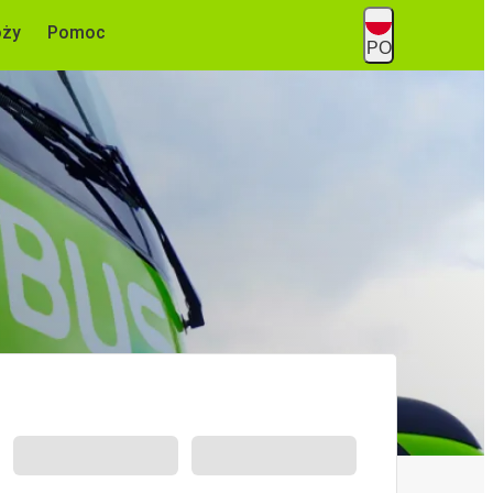
óży
Pomoc
PO