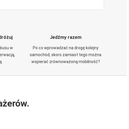
dróżuj
Jedźmy razem
obusu w
Po co wprowadzać na drogę kolejny
zerwacją,
samochód, skoro zamiast tego można
ą.
wspierać zrównoważoną mobilność?
ażerów.