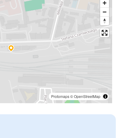
Protomaps
©
OpenStreetMap