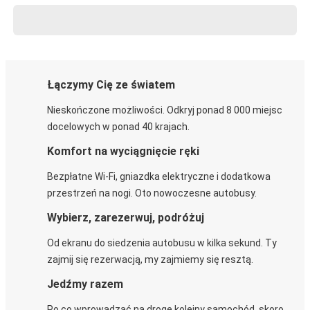
Łączymy Cię ze światem
Nieskończone możliwości. Odkryj ponad 8 000 miejsc
docelowych w ponad 40 krajach.
Komfort na wyciągnięcie ręki
Bezpłatne Wi-Fi, gniazdka elektryczne i dodatkowa
przestrzeń na nogi. Oto nowoczesne autobusy.
Wybierz, zarezerwuj, podróżuj
Od ekranu do siedzenia autobusu w kilka sekund. Ty
zajmij się rezerwacją, my zajmiemy się resztą.
Jedźmy razem
Po co wprowadzać na drogę kolejny samochód, skoro