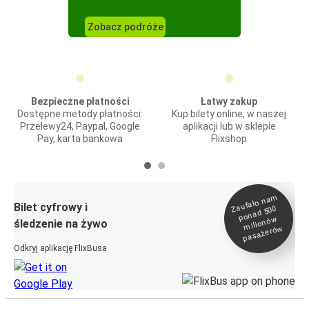
Zobacz podróże
Bezpieczne płatności
Łatwy zakup
Dostępne metody płatności:
Kup bilety online, w naszej
Przelewy24, Paypal, Google
aplikacji lub w sklepie
Pay, karta bankowa
Flixshop
Zaufało na
m
milionó
pasażeró
Bilet cyfrowy i
ponad 500
w
śledzenie na żywo
w
Odkryj aplikację FlixBusa