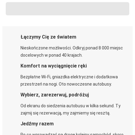
Łączymy Cię ze światem
Nieskończone możliwości. Odkryj ponad 8 000 miejsc
docelowych w ponad 40 krajach.
Komfort na wyciągnięcie ręki
Bezpłatne Wi-Fi, gniazdka elektryczne i dodatkowa
przestrzeń na nogi. Oto nowoczesne autobusy.
Wybierz, zarezerwuj, podróżuj
Od ekranu do siedzenia autobusu w kilka sekund. Ty
zajmij się rezerwacją, my zajmiemy się resztą.
Jedźmy razem
Po co wprowadzać na drogę kolejny samochód, skoro