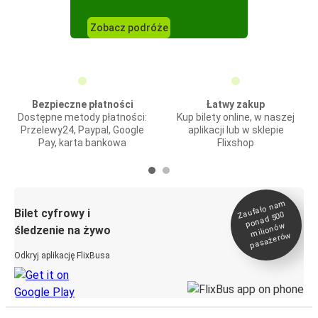
Zobacz podróże
Bezpieczne płatności
Łatwy zakup
Dostępne metody płatności:
Kup bilety online, w naszej
Przelewy24, Paypal, Google
aplikacji lub w sklepie
Pay, karta bankowa
Flixshop
Zaufało na
m
milionó
pasażeró
Bilet cyfrowy i
ponad 500
w
śledzenie na żywo
w
Odkryj aplikację FlixBusa