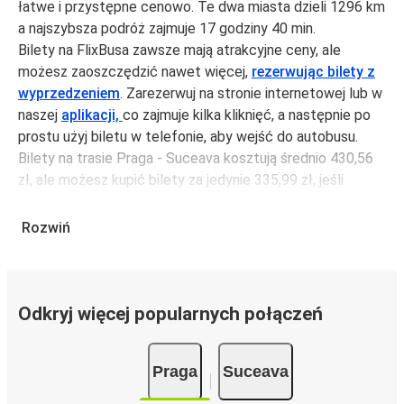
łatwe i przystępne cenowo. Te dwa miasta dzieli 1296 km
a najszybsza podróż zajmuje 17 godziny 40 min.
Bilety na FlixBusa zawsze mają atrakcyjne ceny, ale
możesz zaoszczędzić nawet więcej,
rezerwując bilety z
wyprzedzeniem
. Zarezerwuj na stronie internetowej lub w
naszej
aplikacji,
co zajmuje kilka kliknięć, a następnie po
prostu użyj biletu w telefonie, aby wejść do autobusu.
Bilety na trasie Praga - Suceava kosztują średnio 430,56
zł, ale możesz kupić bilety za jedynie 335,99 zł, jeśli
zarezerwujesz z wyprzedzeniem lub w dni robocze,
unikając weekendów i świąt. Aby podróżować szybko,
Rozwiń
łatwo i zadbać o zmniejszanie śladu węglowego, podróżuj
z FlixBusem.
Podróż na trasie Praga - Suceava
Odkryj więcej popularnych połączeń
Trasa Praga - Suceava jest łatwa i wygodna z FlixBusem.
i może zająć
jedynie 17 godziny 40 min
.
Praga
Suceava
Podróż autobusem
ma mniejszy wpływ na środowisko
niż podróż samochodem czy samolotem. Stale pracujemy