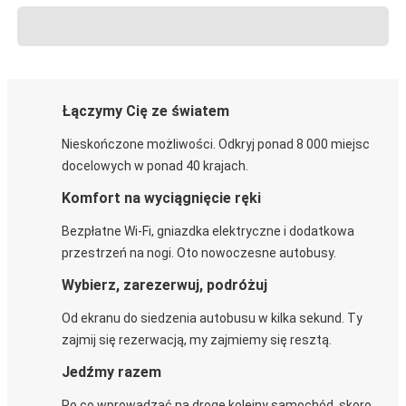
Łączymy Cię ze światem
Nieskończone możliwości. Odkryj ponad 8 000 miejsc
docelowych w ponad 40 krajach.
Komfort na wyciągnięcie ręki
Bezpłatne Wi-Fi, gniazdka elektryczne i dodatkowa
przestrzeń na nogi. Oto nowoczesne autobusy.
Wybierz, zarezerwuj, podróżuj
Od ekranu do siedzenia autobusu w kilka sekund. Ty
zajmij się rezerwacją, my zajmiemy się resztą.
Jedźmy razem
Po co wprowadzać na drogę kolejny samochód, skoro