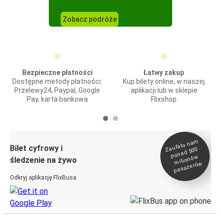
Zobacz podróże
Bezpieczne płatności
Łatwy zakup
Dostępne metody płatności:
Kup bilety online, w naszej
Przelewy24, Paypal, Google
aplikacji lub w sklepie
Pay, karta bankowa
Flixshop
Zaufało na
m
milionó
pasażeró
Bilet cyfrowy i
ponad 500
w
śledzenie na żywo
w
Odkryj aplikację FlixBusa