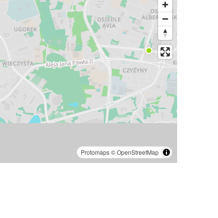
Protomaps
©
OpenStreetMap