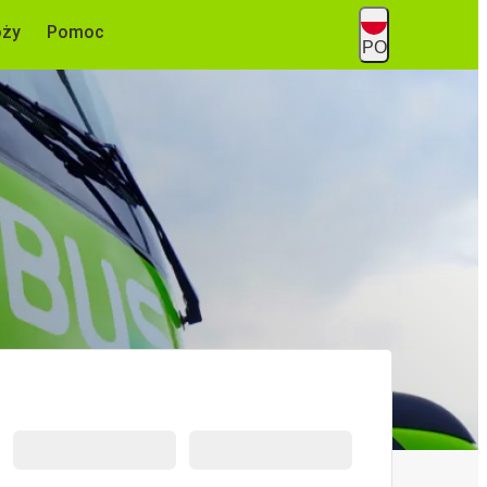
óży
Pomoc
PO