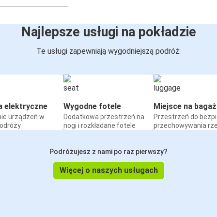
Najlepsze usługi na pokładzie
Te usługi zapewniają wygodniejszą podróż:
a elektryczne
Wygodne fotele
Miejsce na bagaż
ie urządzeń w
Dodatkowa przestrzeń na
Przestrzeń do bezp
podróży
nogi i rozkładane fotele
przechowywania rz
Podróżujesz z nami po raz pierwszy?
Więcej o naszych usługach