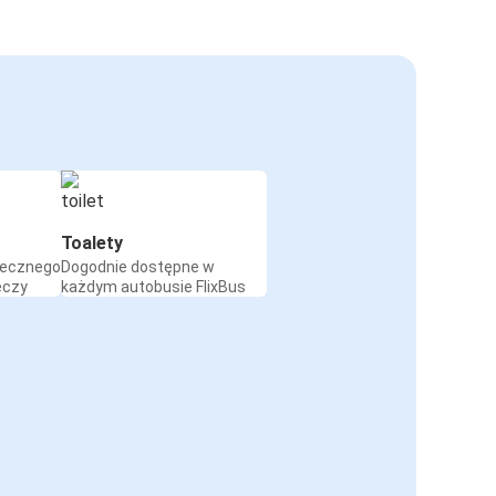
Toalety
iecznego
Dogodnie dostępne w
eczy
każdym autobusie FlixBus