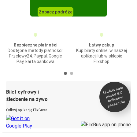
Zobacz podróże
Bezpieczne płatności
Łatwy zakup
Dostępne metody płatności:
Kup bilety online, w naszej
Przelewy24, Paypal, Google
aplikacji lub w sklepie
Pay, karta bankowa
Flixshop
Zaufało na
m
milionó
pasażeró
Bilet cyfrowy i
ponad 500
w
śledzenie na żywo
w
Odkryj aplikację FlixBusa