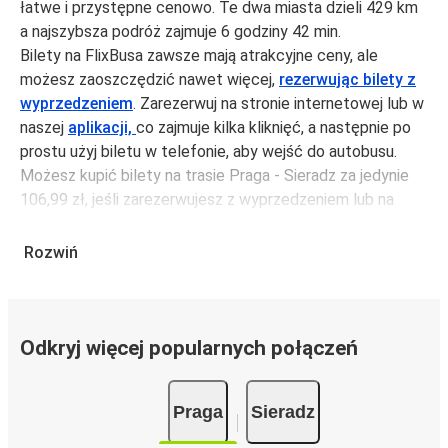
łatwe i przystępne cenowo. Te dwa miasta dzieli 429 km
a najszybsza podróż zajmuje 6 godziny 42 min.
Bilety na FlixBusa zawsze mają atrakcyjne ceny, ale
możesz zaoszczędzić nawet więcej,
rezerwując bilety z
wyprzedzeniem
. Zarezerwuj na stronie internetowej lub w
naszej
aplikacji,
co zajmuje kilka kliknięć, a następnie po
prostu użyj biletu w telefonie, aby wejść do autobusu.
Możesz kupić bilety na trasie Praga - Sieradz za jedynie
106,99 zł, jeśli zarezerwujesz z wyprzedzeniem lub na
tygodniu, unikając weekendów i świąt. Aby podróżować
szybko, łatwo i zadbać o zmniejszanie śladu węglowego,
Rozwiń
podróżuj z FlixBusem.
Podróż na trasie Praga - Sieradz
Trasa Praga - Sieradz jest łatwa i wygodna z FlixBusem.
Odkryj więcej popularnych połączeń
i może zająć
jedynie 6 godziny 42 min
.
Podróż autobusem
ma mniejszy wpływ na środowisko
Praga
Sieradz
niż podróż samochodem czy samolotem. Stale pracujemy
nad tym, by jeszcze bardziej zmniejszać ślad węglowy,