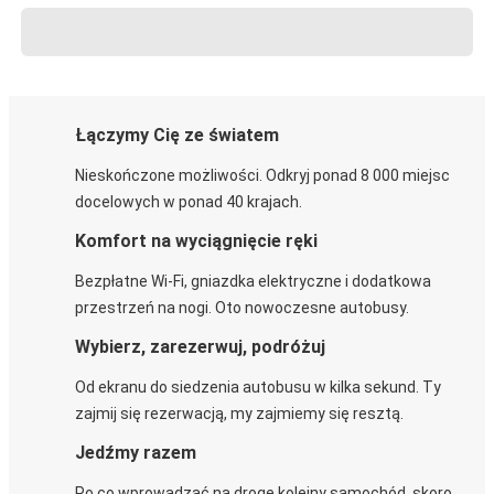
Łączymy Cię ze światem
Nieskończone możliwości. Odkryj ponad 8 000 miejsc
docelowych w ponad 40 krajach.
Komfort na wyciągnięcie ręki
Bezpłatne Wi-Fi, gniazdka elektryczne i dodatkowa
przestrzeń na nogi. Oto nowoczesne autobusy.
Wybierz, zarezerwuj, podróżuj
Od ekranu do siedzenia autobusu w kilka sekund. Ty
zajmij się rezerwacją, my zajmiemy się resztą.
Jedźmy razem
Po co wprowadzać na drogę kolejny samochód, skoro