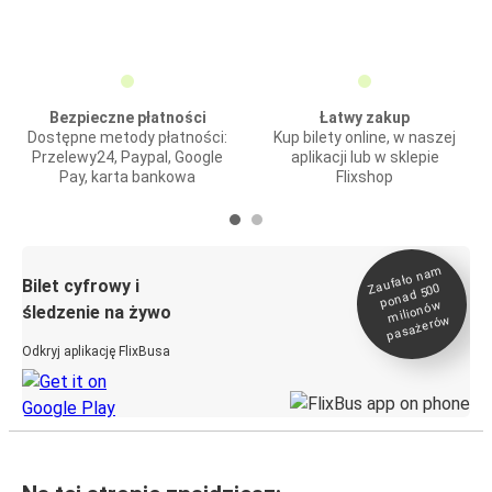
Bezpieczne płatności
Łatwy zakup
Dostępne metody płatności:
Kup bilety online, w naszej
Przelewy24, Paypal, Google
aplikacji lub w sklepie
Pay, karta bankowa
Flixshop
Zaufało na
m
milionó
pasażeró
Bilet cyfrowy i
ponad 500
w
śledzenie na żywo
w
Odkryj aplikację FlixBusa