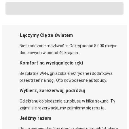
Łączymy Cię ze światem
Nieskończone możliwości. Odkryj ponad 8 000 miejsc
docelowych w ponad 40 krajach.
Komfort na wyciągnięcie ręki
Bezpłatne Wi-Fi, gniazdka elektryczne i dodatkowa
przestrzeń na nogi. Oto nowoczesne autobusy.
Wybierz, zarezerwuj, podróżuj
Od ekranu do siedzenia autobusu w kilka sekund. Ty
zajmij się rezerwacją, my zajmiemy się resztą.
Jedźmy razem
Po co wprowadzać na drogę kolejny samochód, skoro