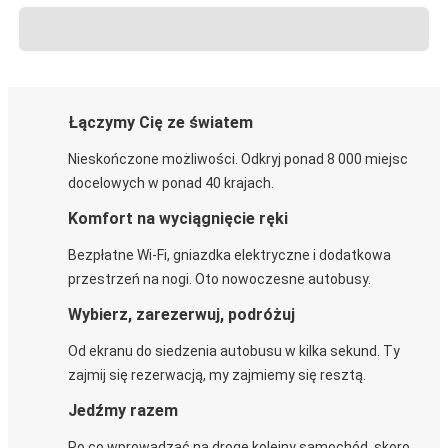
Łączymy Cię ze światem
Nieskończone możliwości. Odkryj ponad 8 000 miejsc
docelowych w ponad 40 krajach.
Komfort na wyciągnięcie ręki
Bezpłatne Wi-Fi, gniazdka elektryczne i dodatkowa
przestrzeń na nogi. Oto nowoczesne autobusy.
Wybierz, zarezerwuj, podróżuj
Od ekranu do siedzenia autobusu w kilka sekund. Ty
zajmij się rezerwacją, my zajmiemy się resztą.
Jedźmy razem
Po co wprowadzać na drogę kolejny samochód, skoro