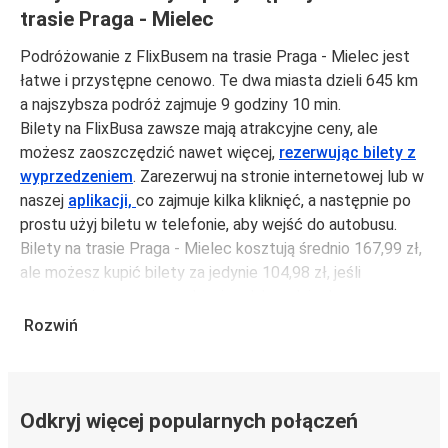
trasie Praga - Mielec
Podróżowanie z FlixBusem na trasie Praga - Mielec jest
łatwe i przystępne cenowo. Te dwa miasta dzieli 645 km
a najszybsza podróż zajmuje 9 godziny 10 min.
Bilety na FlixBusa zawsze mają atrakcyjne ceny, ale
możesz zaoszczędzić nawet więcej,
rezerwując bilety z
wyprzedzeniem
. Zarezerwuj na stronie internetowej lub w
naszej
aplikacji,
co zajmuje kilka kliknięć, a następnie po
prostu użyj biletu w telefonie, aby wejść do autobusu.
Bilety na trasie Praga - Mielec kosztują średnio 167,99 zł,
ale możesz kupić bilety za jedynie 104,98 zł, jeśli
zarezerwujesz z wyprzedzeniem lub w dni robocze,
unikając weekendów i świąt. Aby podróżować szybko,
Rozwiń
łatwo i zadbać o zmniejszanie śladu węglowego, podróżuj
z FlixBusem.
Podróż na trasie Praga - Mielec
Odkryj więcej popularnych połączeń
Trasa Praga - Mielec jest łatwa i wygodna z FlixBusem,