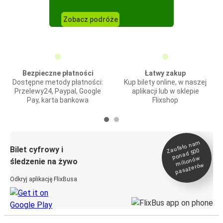
Zobacz podróże
Bezpieczne płatności
Łatwy zakup
Dostępne metody płatności:
Kup bilety online, w naszej
Przelewy24, Paypal, Google
aplikacji lub w sklepie
Pay, karta bankowa
Flixshop
Zaufało na
m
milionó
pasażeró
Bilet cyfrowy i
ponad 500
w
śledzenie na żywo
w
Odkryj aplikację FlixBusa