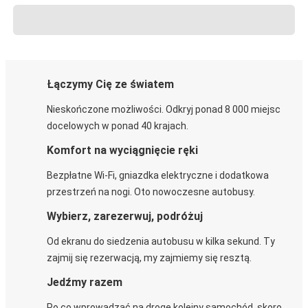
Łączymy Cię ze światem
Nieskończone możliwości. Odkryj ponad 8 000 miejsc
docelowych w ponad 40 krajach.
Komfort na wyciągnięcie ręki
Bezpłatne Wi-Fi, gniazdka elektryczne i dodatkowa
przestrzeń na nogi. Oto nowoczesne autobusy.
Wybierz, zarezerwuj, podróżuj
Od ekranu do siedzenia autobusu w kilka sekund. Ty
zajmij się rezerwacją, my zajmiemy się resztą.
Jedźmy razem
Po co wprowadzać na drogę kolejny samochód, skoro