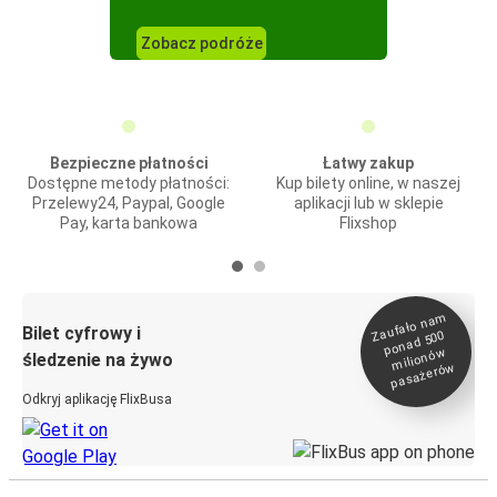
Zobacz podróże
Bezpieczne płatności
Łatwy zakup
Dostępne metody płatności:
Kup bilety online, w naszej
Przelewy24, Paypal, Google
aplikacji lub w sklepie
Pay, karta bankowa
Flixshop
Zaufało na
m
milionó
pasażeró
Bilet cyfrowy i
ponad 500
w
śledzenie na żywo
w
Odkryj aplikację FlixBusa