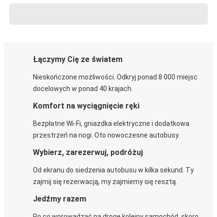
Łączymy Cię ze światem
Nieskończone możliwości. Odkryj ponad 8 000 miejsc
docelowych w ponad 40 krajach.
Komfort na wyciągnięcie ręki
Bezpłatne Wi-Fi, gniazdka elektryczne i dodatkowa
przestrzeń na nogi. Oto nowoczesne autobusy.
Wybierz, zarezerwuj, podróżuj
Od ekranu do siedzenia autobusu w kilka sekund. Ty
zajmij się rezerwacją, my zajmiemy się resztą.
Jedźmy razem
Po co wprowadzać na drogę kolejny samochód, skoro