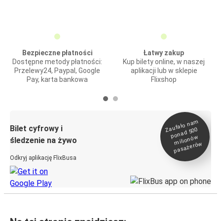
Bezpieczne płatności
Łatwy zakup
Dostępne metody płatności:
Kup bilety online, w naszej
Przelewy24, Paypal, Google
aplikacji lub w sklepie
Pay, karta bankowa
Flixshop
Zaufało na
m
milionó
pasażeró
Bilet cyfrowy i
ponad 500
w
śledzenie na żywo
w
Odkryj aplikację FlixBusa