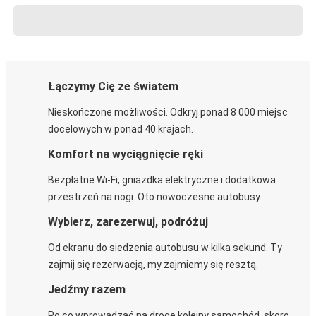
Łączymy Cię ze światem
Nieskończone możliwości. Odkryj ponad 8 000 miejsc
docelowych w ponad 40 krajach.
Komfort na wyciągnięcie ręki
Bezpłatne Wi-Fi, gniazdka elektryczne i dodatkowa
przestrzeń na nogi. Oto nowoczesne autobusy.
Wybierz, zarezerwuj, podróżuj
Od ekranu do siedzenia autobusu w kilka sekund. Ty
zajmij się rezerwacją, my zajmiemy się resztą.
Jedźmy razem
Po co wprowadzać na drogę kolejny samochód, skoro