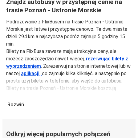
Znajdź autobusy w przystępnej cenie na
trasie Poznań - Ustronie Morskie
Podróżowanie z FlixBusem na trasie Poznań - Ustronie
Morskie jest łatwe i przystępne cenowo. Te dwa miasta
dzieli 294 km a najszybsza podróż zajmuje 5 godziny 15
min.
Bilety na FlixBusa zawsze mają atrakcyjne ceny, ale
możesz zaoszczędzić nawet więcej,
rezerwując bilety z
wyprzedzeniem
. Zarezerwuj na stronie internetowej lub w
naszej
aplikacji,
co zajmuje kilka kliknięć, a następnie po
prostu użyj biletu w telefonie, aby wejść do autobusu.
Bilety na trasie Poznań - Ustronie Morskie kosztują
średnio 49,76 zł, ale możesz kupić bilety za jedynie 46,61
zł, jeśli zarezerwujesz z wyprzedzeniem lub w dni robocze,
Rozwiń
unikając weekendów i świąt. Aby podróżować szybko,
łatwo i zadbać o zmniejszanie śladu węglowego, podróżuj
z FlixBusem.
Odkryj więcej popularnych połączeń
Podróż na trasie Poznań - Ustronie Morskie