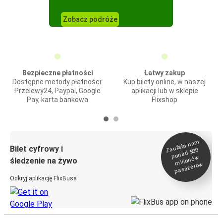
Zobacz podróże
Bezpieczne płatności
Łatwy zakup
Dostępne metody płatności:
Kup bilety online, w naszej
Przelewy24, Paypal, Google
aplikacji lub w sklepie
Pay, karta bankowa
Flixshop
Zaufało na
m
milionó
pasażeró
Bilet cyfrowy i
ponad 500
w
śledzenie na żywo
w
Odkryj aplikację FlixBusa