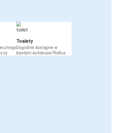
Toalety
iecznego
Dogodnie dostępne w
eczy
każdym autobusie FlixBus