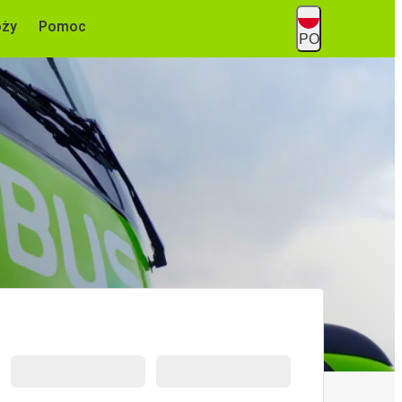
óży
Pomoc
PO