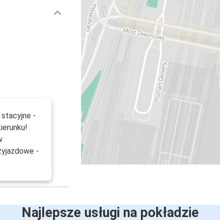
stacyjne -
ierunku!
w
zyjazdowe -
Najlepsze usługi na pokładzie