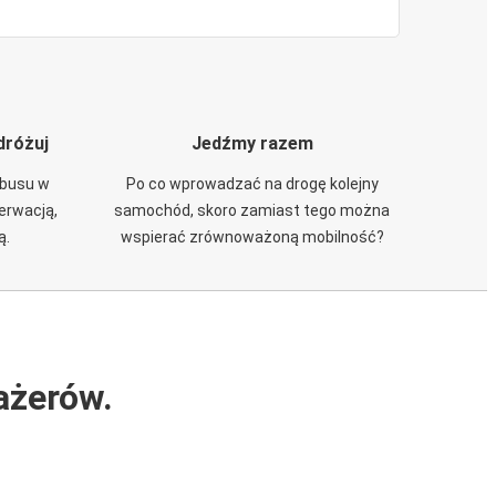
dróżuj
Jedźmy razem
obusu w
Po co wprowadzać na drogę kolejny
zerwacją,
samochód, skoro zamiast tego można
ą.
wspierać zrównoważoną mobilność?
ażerów.