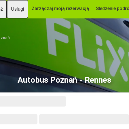
Zarządzaj moją rezerwacją
Śledzenie podr
óż
Usługi
oznań
Autobus Poznań - Rennes