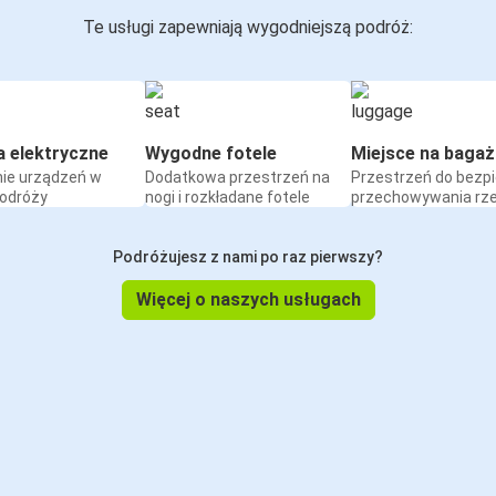
Te usługi zapewniają wygodniejszą podróż:
a elektryczne
Wygodne fotele
Miejsce na bagaż
ie urządzeń w
Dodatkowa przestrzeń na
Przestrzeń do bezp
podróży
nogi i rozkładane fotele
przechowywania rz
Podróżujesz z nami po raz pierwszy?
Więcej o naszych usługach