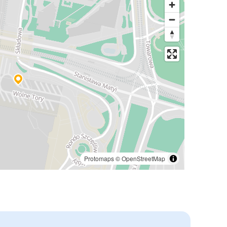
Protomaps
©
OpenStreetMap