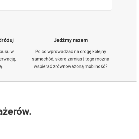
dróżuj
Jedźmy razem
obusu w
Po co wprowadzać na drogę kolejny
zerwacją,
samochód, skoro zamiast tego można
ą.
wspierać zrównoważoną mobilność?
ażerów.