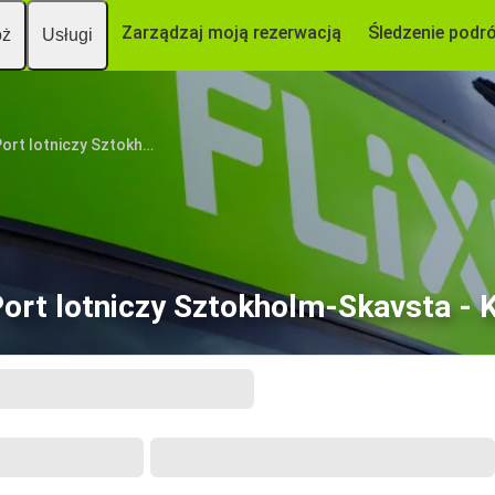
Zarządzaj moją rezerwacją
Śledzenie podr
óż
Usługi
Port lotniczy Sztokholm-Skavsta
Port lotniczy Sztokholm-Skavsta - 