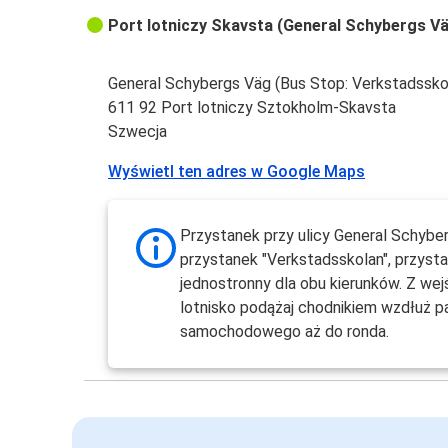
Port lotniczy Skavsta (General Schybergs V
General Schybergs Väg (Bus Stop: Verkstadssko
611 92 Port lotniczy Sztokholm-Skavsta
Szwecja
Wyświetl ten adres w Google Maps
Przystanek przy ulicy General Schyber
przystanek "Verkstadsskolan", przyst
jednostronny dla obu kierunków. Z wej
lotnisko podążaj chodnikiem wzdłuż p
samochodowego aż do ronda.