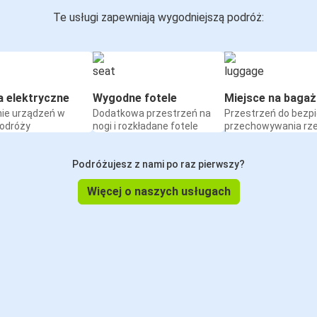
Te usługi zapewniają wygodniejszą podróż:
a elektryczne
Wygodne fotele
Miejsce na bagaż
ie urządzeń w
Dodatkowa przestrzeń na
Przestrzeń do bezp
podróży
nogi i rozkładane fotele
przechowywania rz
Podróżujesz z nami po raz pierwszy?
Więcej o naszych usługach