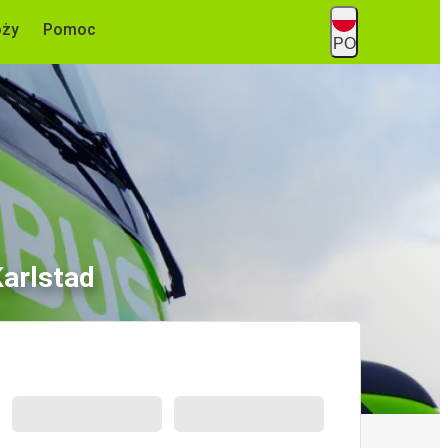
óży
Pomoc
PO
Karlstad