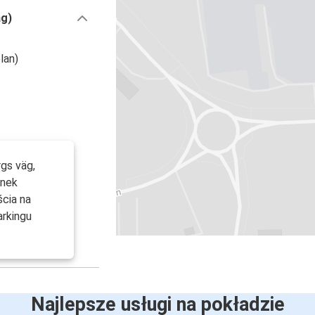
äg)
lan)
gs väg,
anek
ścia na
arkingu
Najlepsze usługi na pokładzie