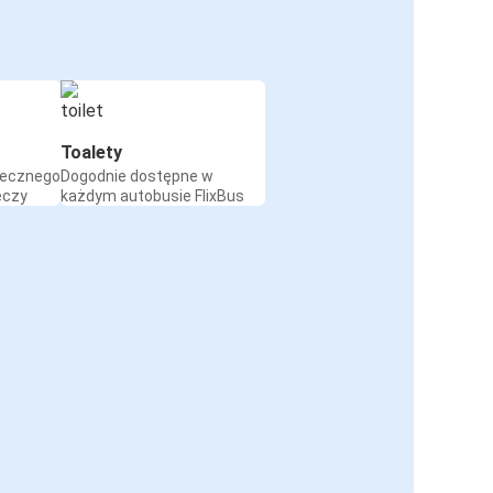
Toalety
iecznego
Dogodnie dostępne w
eczy
każdym autobusie FlixBus