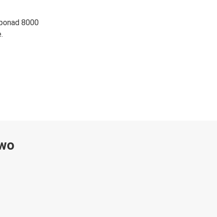
 ponad 8000
.
ywo