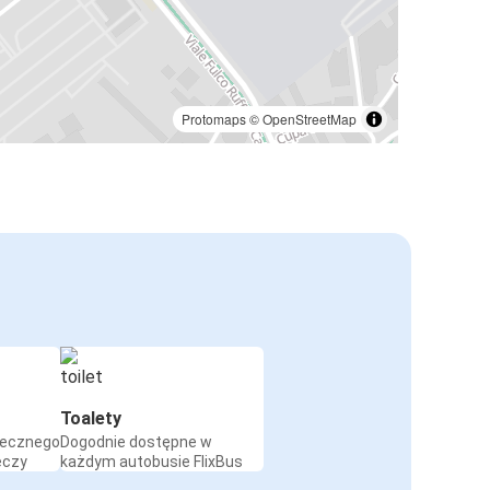
Protomaps
©
OpenStreetMap
Toalety
iecznego
Dogodnie dostępne w
eczy
każdym autobusie FlixBus