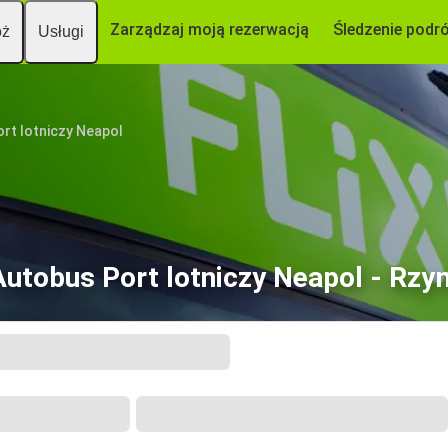
Zarządzaj moją rezerwacją
Śledzenie podr
óż
Usługi
ort lotniczy Neapol
Autobus Port lotniczy Neapol - Rzy