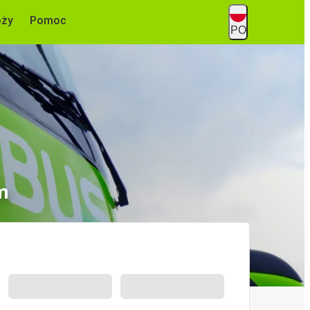
óży
Pomoc
PO
m