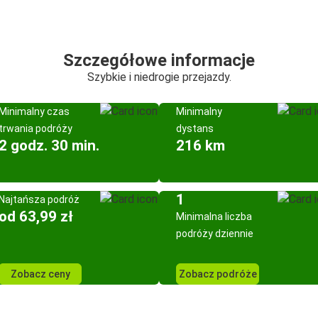
Szczegółowe informacje
Szybkie i niedrogie przejazdy.
Minimalny czas
Minimalny
trwania podróży
dystans
2 godz. 30 min.
216 km
1
Najtańsza podróż
od 63,99 zł
Minimalna liczba
podróży dziennie
Zobacz ceny
Zobacz podróże