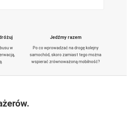
dróżuj
Jedźmy razem
obusu w
Po co wprowadzać na drogę kolejny
zerwacją,
samochód, skoro zamiast tego można
ą.
wspierać zrównoważoną mobilność?
ażerów.