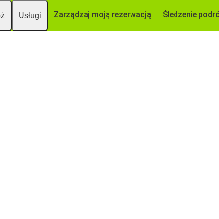
Zarządzaj moją rezerwacją
Śledzenie podr
óż
Usługi