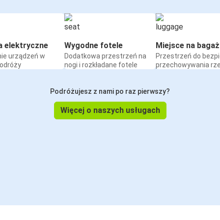
a elektryczne
Wygodne fotele
Miejsce na bagaż
ie urządzeń w
Dodatkowa przestrzeń na
Przestrzeń do bezp
podróży
nogi i rozkładane fotele
przechowywania rz
Podróżujesz z nami po raz pierwszy?
Więcej o naszych usługach