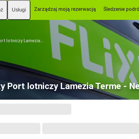
Zarządzaj moją rezerwacją
Śledzenie podr
óż
Usługi
Port lotniczy Lamezia Terme
ty Port lotniczy Lamezia Terme - N