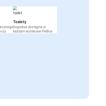
Toalety
iecznego
Dogodnie dostępne w
eczy
każdym autobusie FlixBus