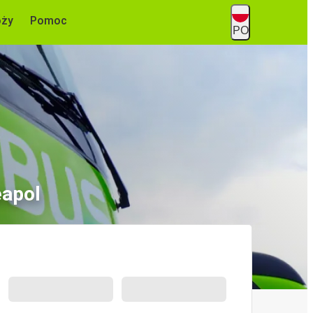
óży
Pomoc
PO
eapol