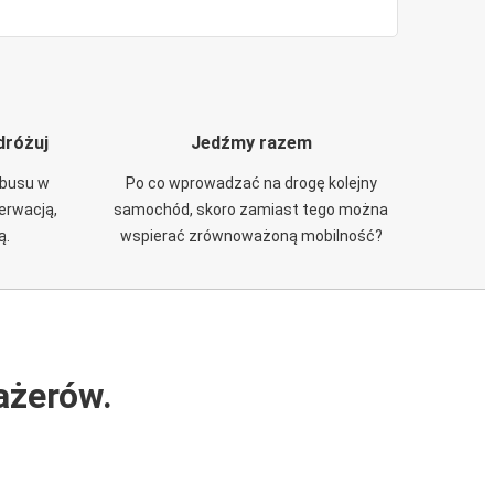
dróżuj
Jedźmy razem
obusu w
Po co wprowadzać na drogę kolejny
zerwacją,
samochód, skoro zamiast tego można
ą.
wspierać zrównoważoną mobilność?
ażerów.