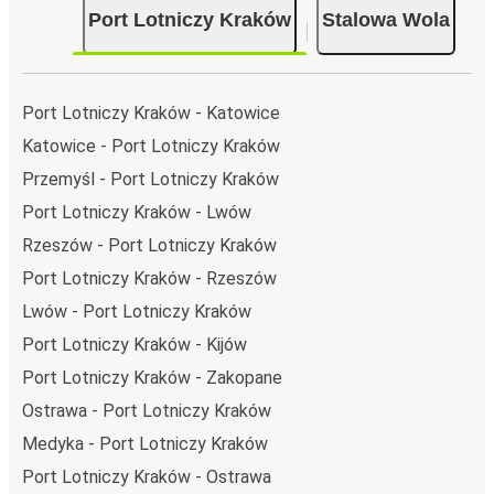
Port Lotniczy Kraków
Stalowa Wola
Trasa Port Lotniczy Kraków - Stalowa Wola jest łatwa i
wygodna z FlixBusem.
i może zająć
jedynie 5 godziny 30 min
.
Podróż autobusem
ma mniejszy wpływ na środowisko
Port Lotniczy Kraków - Katowice
niż podróż samochodem czy samolotem. Stale pracujemy
Katowice - Port Lotniczy Kraków
nad tym, by jeszcze bardziej zmniejszać ślad węglowy,
Przemyśl - Port Lotniczy Kraków
stosując wysokie standardy środowiskowe w całej naszej
flocie autobusów, wykorzystując alternatywne
Port Lotniczy Kraków - Lwów
technologie napędu i paliwa oraz oferując wszystkim
Rzeszów - Port Lotniczy Kraków
pasażerom możliwość zrekompensowania emisji
Port Lotniczy Kraków - Rzeszów
dwutlenku węgla przy zakupie biletu.
Lwów - Port Lotniczy Kraków
Średni koszt
podróży autobusem na trasie Port Lotniczy
Kraków - Stalowa Wola to
81,99 zł
, co sprawia, że podróż
Port Lotniczy Kraków - Kijów
autobusem jest znacznie tańsza od innych środków
Port Lotniczy Kraków - Zakopane
transportu.
Ostrawa - Port Lotniczy Kraków
Podróż z: Port Lotniczy Kraków
Medyka - Port Lotniczy Kraków
Port Lotniczy Kraków: podróżujesz z tego miasta i nie
Port Lotniczy Kraków - Ostrawa