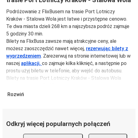
trasie Port Lotniczy Kraków - Stalowa Wola
Podróżowanie z FlixBusem na trasie Port Lotniczy
Kraków - Stalowa Wola jest łatwe i przystępne cenowo.
Te dwa miasta dzieli 268 km a najszybsza podróż zajmuje
5 godziny 30 min.
Bilety na FlixBusa zawsze mają atrakcyjne ceny, ale
możesz zaoszczędzić nawet więcej,
rezerwując bilety z
wyprzedzeniem
. Zarezerwuj na stronie internetowej lub w
naszej
aplikacji,
co zajmuje kilka kliknięć, a następnie po
prostu użyj biletu w telefonie, aby wejść do autobusu.
Bilety na trasie Port Lotniczy Kraków - Stalowa Wola
kosztują średnio 81,99 zł, ale możesz kupić bilety za
jedynie 81,98 zł, jeśli zarezerwujesz z wyprzedzeniem lub
Rozwiń
w dni robocze, unikając weekendów i świąt. Aby
podróżować szybko, łatwo i zadbać o zmniejszanie śladu
węglowego, podróżuj z FlixBusem.
Odkryj więcej popularnych połączeń
Podróż na trasie Port Lotniczy Kraków - Stalowa
Wola