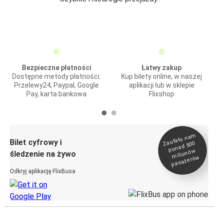
Bezpieczne płatności
Łatwy zakup
Dostępne metody płatności:
Kup bilety online, w naszej
Przelewy24, Paypal, Google
aplikacji lub w sklepie
Pay, karta bankowa
Flixshop
Zaufało na
m
milionó
pasażeró
Bilet cyfrowy i
ponad 500
w
śledzenie na żywo
w
Odkryj aplikację FlixBusa