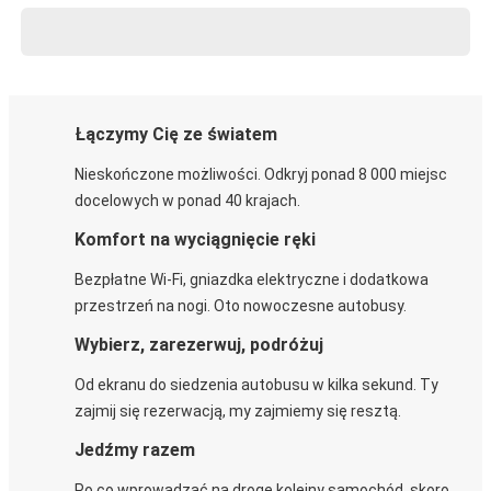
Łączymy Cię ze światem
Nieskończone możliwości. Odkryj ponad 8 000 miejsc
docelowych w ponad 40 krajach.
Komfort na wyciągnięcie ręki
Bezpłatne Wi-Fi, gniazdka elektryczne i dodatkowa
przestrzeń na nogi. Oto nowoczesne autobusy.
Wybierz, zarezerwuj, podróżuj
Od ekranu do siedzenia autobusu w kilka sekund. Ty
zajmij się rezerwacją, my zajmiemy się resztą.
Jedźmy razem
Po co wprowadzać na drogę kolejny samochód, skoro