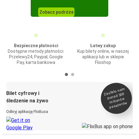
Zobacz podróże
Bezpieczne płatności
Łatwy zakup
Dostępne metody płatności:
Kup bilety online, w naszej
Przelewy24, Paypal, Google
aplikacji lub w sklepie
Pay, karta bankowa
Flixshop
Zaufało na
m
milionó
pasażeró
Bilet cyfrowy i
ponad 500
w
śledzenie na żywo
w
Odkryj aplikację FlixBusa