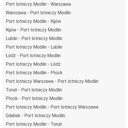
niż podróż samochodem czy samolotem. Stale pracujemy
Port lotniczy Modlin - Warszawa
nad tym, by jeszcze bardziej zmniejszać ślad węglowy,
Warszawa - Port lotniczy Modlin
stosując wysokie standardy środowiskowe w całej naszej
Port lotniczy Modlin - Kijów
flocie autobusów, wykorzystując alternatywne
technologie napędu i paliwa oraz oferując wszystkim
Kijów - Port lotniczy Modlin
pasażerom możliwość zrekompensowania emisji
Lublin - Port lotniczy Modlin
dwutlenku węgla przy zakupie biletu.
Port lotniczy Modlin - Lublin
Średni koszt
podróży autobusem na trasie Port lotniczy
Łódź - Port lotniczy Modlin
Modlin - Stalowa Wola to
78,99 zł
, co sprawia, że podróż
autobusem jest znacznie tańsza od innych środków
Port lotniczy Modlin - Łódź
transportu.
Port lotniczy Modlin - Płock
Podróż z: Port lotniczy Modlin
Port lotniczy Warszawa - Port lotniczy Modlin
Toruń - Port lotniczy Modlin
Port lotniczy Modlin: podróżujesz z tego miasta i nie
znasz go zbyt dobrze? Oto wszystko, co musisz wiedzieć.
Płock - Port lotniczy Modlin
Port lotniczy Modlin jest węzłem komunikacyjnym z
Port lotniczy Modlin - Port lotniczy Warszawa
przystankiem autobusowym
; 97 połączeniami do innych
Gdańsk - Port lotniczy Modlin
miast i codziennie zabiera podróżujących na przejazdy
Port lotniczy Modlin - Toruń
krajowe i zagraniczne.