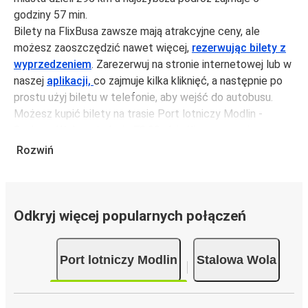
godziny 57 min.
Bilety na FlixBusa zawsze mają atrakcyjne ceny, ale
możesz zaoszczędzić nawet więcej,
rezerwując bilety z
wyprzedzeniem
. Zarezerwuj na stronie internetowej lub w
naszej
aplikacji,
co zajmuje kilka kliknięć, a następnie po
prostu użyj biletu w telefonie, aby wejść do autobusu.
Możesz kupić bilety na trasie Port lotniczy Modlin -
Stalowa Wola za jedynie 78,99 zł, jeśli zarezerwujesz z
wyprzedzeniem lub na tygodniu, unikając weekendów i
Rozwiń
świąt. Aby podróżować szybko, łatwo i zadbać o
zmniejszanie śladu węglowego, podróżuj z FlixBusem.
Podróż na trasie Port lotniczy Modlin - Stalowa
Odkryj więcej popularnych połączeń
Wola
Trasa Port lotniczy Modlin - Stalowa Wola jest łatwa i
Port lotniczy Modlin
Stalowa Wola
wygodna z FlixBusem.
i może zająć
jedynie 5 godziny 57 min
.
Podróż autobusem
ma mniejszy wpływ na środowisko