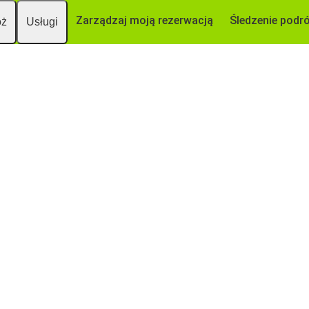
Zarządzaj moją rezerwacją
Śledzenie podr
óż
Usługi