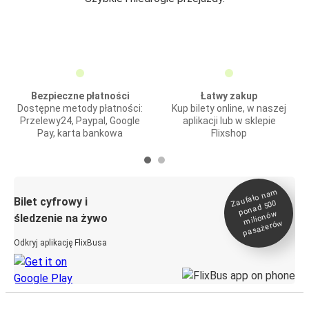
Bezpieczne płatności
Łatwy zakup
Dostępne metody płatności:
Kup bilety online, w naszej
Przelewy24, Paypal, Google
aplikacji lub w sklepie
Pay, karta bankowa
Flixshop
Zaufało na
m
milionó
pasażeró
Bilet cyfrowy i
ponad 500
w
śledzenie na żywo
w
Odkryj aplikację FlixBusa