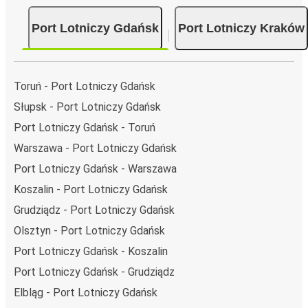
przystankiem autobusowym
; 80 połączeniami do innych
Port Lotniczy Gdańsk
Port Lotniczy Kraków
miast i codziennie zabiera podróżujących na przejazdy
krajowe i zagraniczne.
Miejsce przyjazdu: Port Lotniczy Kraków
Toruń - Port Lotniczy Gdańsk
Port Lotniczy Kraków – przyjeżdżasz tu pierwszy raz?
Słupsk - Port Lotniczy Gdańsk
Oto wszystko, co musisz wiedzieć:
Port Lotniczy Gdańsk - Toruń
Port Lotniczy Kraków ma świetne połączenie z innymi
Warszawa - Port Lotniczy Gdańsk
miejscami docelowymi w sieci FlixBusa. Z tego miasta
możesz dojechać FlixBusem do 163 innych miejsc.
Port Lotniczy Gdańsk - Warszawa
Przystanki FlixBusa znajdziesz dzięki mapie
Koszalin - Port Lotniczy Gdańsk
zamieszczonej na stronie.
Grudziądz - Port Lotniczy Gdańsk
Czego się spodziewać na pokładzie FlixBusa na
Olsztyn - Port Lotniczy Gdańsk
trasie Port Lotniczy Gdańsk - Port Lotniczy
Port Lotniczy Gdańsk - Koszalin
Kraków
Port Lotniczy Gdańsk - Grudziądz
Podróż na trasie Port Lotniczy Gdańsk - Port Lotniczy
Elbląg - Port Lotniczy Gdańsk
Kraków na pokładzie FlixBusa oznacza wygodną podróż w