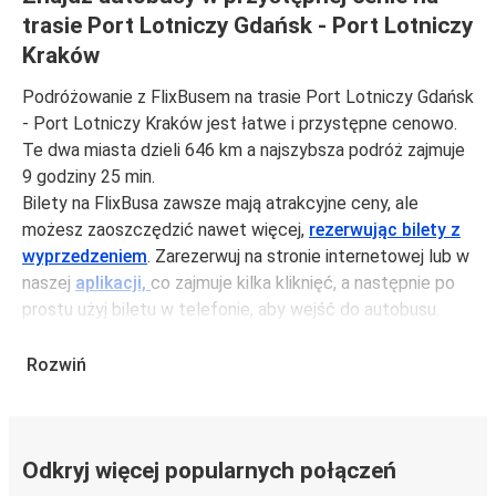
trasie Port Lotniczy Gdańsk - Port Lotniczy
Kraków
Podróżowanie z FlixBusem na trasie Port Lotniczy Gdańsk
- Port Lotniczy Kraków jest łatwe i przystępne cenowo.
Te dwa miasta dzieli 646 km a najszybsza podróż zajmuje
9 godziny 25 min.
Bilety na FlixBusa zawsze mają atrakcyjne ceny, ale
możesz zaoszczędzić nawet więcej,
rezerwując bilety z
wyprzedzeniem
. Zarezerwuj na stronie internetowej lub w
naszej
aplikacji,
co zajmuje kilka kliknięć, a następnie po
prostu użyj biletu w telefonie, aby wejść do autobusu.
Aby podróżować szybko, łatwo i zadbać o zmniejszanie
śladu węglowego, podróżuj z FlixBusem.
Rozwiń
Podróż z: Port Lotniczy Gdańsk
Port Lotniczy Gdańsk: podróżujesz z tego miasta i nie
Odkryj więcej popularnych połączeń
znasz go zbyt dobrze? Oto wszystko, co musisz wiedzieć.
Port Lotniczy Gdańsk jest węzłem komunikacyjnym z