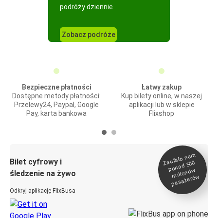
podróży dziennie
Zobacz podróże
Bezpieczne płatności
Łatwy zakup
Dostępne metody płatności:
Kup bilety online, w naszej
Przelewy24, Paypal, Google
aplikacji lub w sklepie
Pay, karta bankowa
Flixshop
Zaufało na
m
milionó
pasażeró
Bilet cyfrowy i
ponad 500
w
śledzenie na żywo
w
Odkryj aplikację FlixBusa