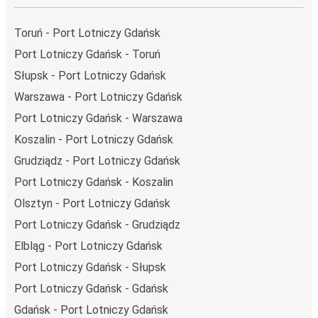
dziennie.
i może zająć
jedynie 2 godziny 45 min
.
Toruń - Port Lotniczy Gdańsk
Podróż autobusem
ma mniejszy wpływ na środowisko
Port Lotniczy Gdańsk - Toruń
niż podróż samochodem czy samolotem. Stale pracujemy
Słupsk - Port Lotniczy Gdańsk
nad tym, by jeszcze bardziej zmniejszać ślad węglowy,
stosując wysokie standardy środowiskowe w całej naszej
Warszawa - Port Lotniczy Gdańsk
flocie autobusów, wykorzystując alternatywne
Port Lotniczy Gdańsk - Warszawa
technologie napędu i paliwa oraz oferując wszystkim
Koszalin - Port Lotniczy Gdańsk
pasażerom możliwość zrekompensowania emisji
Grudziądz - Port Lotniczy Gdańsk
dwutlenku węgla przy zakupie biletu.
Średni koszt
podróży autobusem na trasie Port Lotniczy
Port Lotniczy Gdańsk - Koszalin
Gdańsk - Włocławek to
74,99 zł
, co sprawia, że podróż
Olsztyn - Port Lotniczy Gdańsk
autobusem jest znacznie tańsza od innych środków
Port Lotniczy Gdańsk - Grudziądz
transportu.
Elbląg - Port Lotniczy Gdańsk
Podróż z: Port Lotniczy Gdańsk
Port Lotniczy Gdańsk - Słupsk
Port Lotniczy Gdańsk: podróżujesz z tego miasta i nie
Port Lotniczy Gdańsk - Gdańsk
znasz go zbyt dobrze? Oto wszystko, co musisz wiedzieć.
Gdańsk - Port Lotniczy Gdańsk
Port Lotniczy Gdańsk jest węzłem komunikacyjnym z