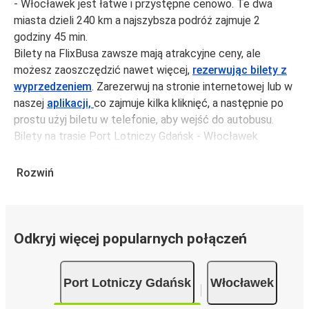
- Włocławek jest łatwe i przystępne cenowo. Te dwa
miasta dzieli 240 km a najszybsza podróż zajmuje 2
godziny 45 min.
Bilety na FlixBusa zawsze mają atrakcyjne ceny, ale
możesz zaoszczędzić nawet więcej,
rezerwując bilety z
wyprzedzeniem
. Zarezerwuj na stronie internetowej lub w
naszej
aplikacji,
co zajmuje kilka kliknięć, a następnie po
prostu użyj biletu w telefonie, aby wejść do autobusu.
Bilety na trasie Port Lotniczy Gdańsk - Włocławek
kosztują średnio 74,99 zł, ale możesz kupić bilety za
jedynie 66,99 zł, jeśli zarezerwujesz z wyprzedzeniem lub
Rozwiń
w dni robocze, unikając weekendów i świąt. Aby
podróżować szybko, łatwo i zadbać o zmniejszanie śladu
węglowego, podróżuj z FlixBusem.
Odkryj więcej popularnych połączeń
Podróż na trasie Port Lotniczy Gdańsk -
Włocławek
Port Lotniczy Gdańsk
Włocławek
Trasa Port Lotniczy Gdańsk - Włocławek jest łatwa i
wygodna z FlixBusem, dzięki 4 bezpośrednim połączeniom