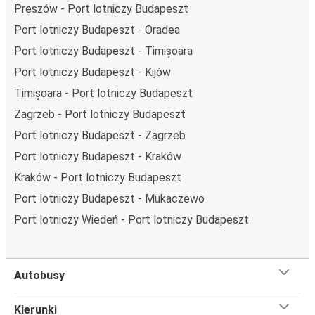
Preszów - Port lotniczy Budapeszt
Podróż z: Port lotniczy Budapeszt
Port lotniczy Budapeszt - Oradea
Port lotniczy Budapeszt: podróżujesz z tego miasta i nie
Port lotniczy Budapeszt - Timișoara
znasz go zbyt dobrze? Oto wszystko, co musisz wiedzieć.
Port lotniczy Budapeszt - Kijów
Port lotniczy Budapeszt jest węzłem komunikacyjnym z
Timișoara - Port lotniczy Budapeszt
przystankiem autobusowym
; 118 połączeniami do
Zagrzeb - Port lotniczy Budapeszt
innych miast i codziennie zabiera podróżujących na
przejazdy krajowe i zagraniczne.
Port lotniczy Budapeszt - Zagrzeb
Port lotniczy Budapeszt - Kraków
Miejsce przyjazdu: Ostrawa
Kraków - Port lotniczy Budapeszt
Ostrawa – przyjeżdżasz tu pierwszy raz? Oto wszystko,
Port lotniczy Budapeszt - Mukaczewo
co musisz wiedzieć:
Ostrawa ma świetne połączenie z innymi miejscami
Port lotniczy Wiedeń - Port lotniczy Budapeszt
docelowymi w sieci FlixBusa. Z tego miasta możesz
dojechać FlixBusem do 124 innych miejsc. Znajdziesz tu 3
przystanki/ów FlixBusa.
Autobusy
Czego się spodziewać na pokładzie FlixBusa na
Kierunki
trasie Port lotniczy Budapeszt - Ostrawa