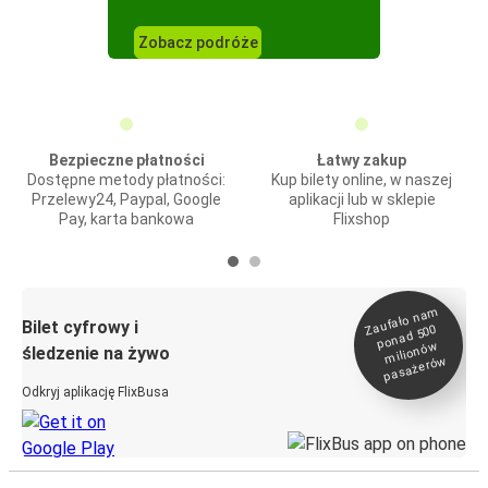
Zobacz podróże
Bezpieczne płatności
Łatwy zakup
Dostępne metody płatności:
Kup bilety online, w naszej
Przelewy24, Paypal, Google
aplikacji lub w sklepie
Pay, karta bankowa
Flixshop
Zaufało na
m
milionó
pasażeró
Bilet cyfrowy i
ponad 500
w
śledzenie na żywo
w
Odkryj aplikację FlixBusa