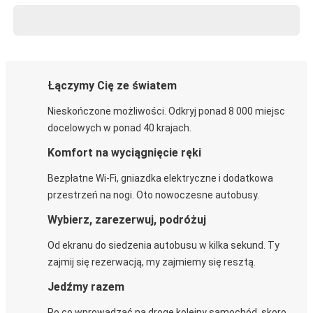
Łączymy Cię ze światem
Nieskończone możliwości. Odkryj ponad 8 000 miejsc
docelowych w ponad 40 krajach.
Komfort na wyciągnięcie ręki
Bezpłatne Wi-Fi, gniazdka elektryczne i dodatkowa
przestrzeń na nogi. Oto nowoczesne autobusy.
Wybierz, zarezerwuj, podróżuj
Od ekranu do siedzenia autobusu w kilka sekund. Ty
zajmij się rezerwacją, my zajmiemy się resztą.
Jedźmy razem
Po co wprowadzać na drogę kolejny samochód, skoro