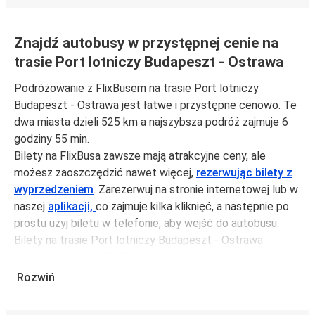
Znajdź autobusy w przystępnej cenie na
trasie Port lotniczy Budapeszt - Ostrawa
Podróżowanie z FlixBusem na trasie Port lotniczy
Budapeszt - Ostrawa jest łatwe i przystępne cenowo. Te
dwa miasta dzieli 525 km a najszybsza podróż zajmuje 6
godziny 55 min.
Bilety na FlixBusa zawsze mają atrakcyjne ceny, ale
możesz zaoszczędzić nawet więcej,
rezerwując bilety z
wyprzedzeniem
. Zarezerwuj na stronie internetowej lub w
naszej
aplikacji,
co zajmuje kilka kliknięć, a następnie po
prostu użyj biletu w telefonie, aby wejść do autobusu.
Bilety na trasie Port lotniczy Budapeszt - Ostrawa
kosztują średnio 476,99 zł, ale możesz kupić bilety za
jedynie 128,99 zł, jeśli zarezerwujesz z wyprzedzeniem lub
Rozwiń
w dni robocze, unikając weekendów i świąt. Aby
podróżować szybko, łatwo i zadbać o zmniejszanie śladu