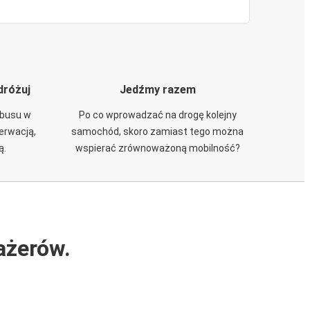
dróżuj
Jedźmy razem
obusu w
Po co wprowadzać na drogę kolejny
zerwacją,
samochód, skoro zamiast tego można
ą.
wspierać zrównoważoną mobilność?
ażerów.