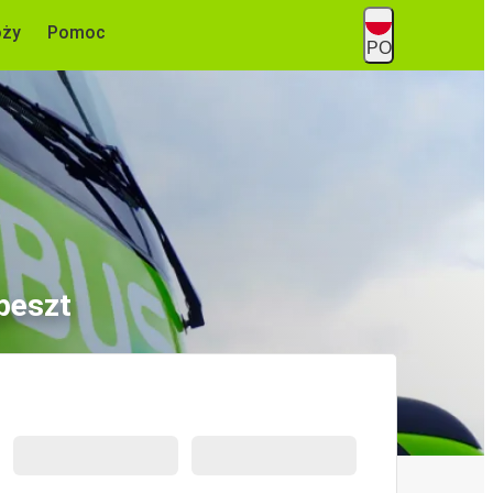
óży
Pomoc
PO
peszt