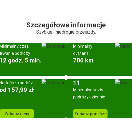
Szczegółowe informacje
Szybkie i niedrogie przejazdy.
Minimalny czas
Minimalny
trwania podróży
dystans
12 godz. 5 min.
706 km
11
Najtańsza podróż
od 157,99 zł
Minimalna liczba
podróży dziennie
Zobacz ceny
Zobacz podróże