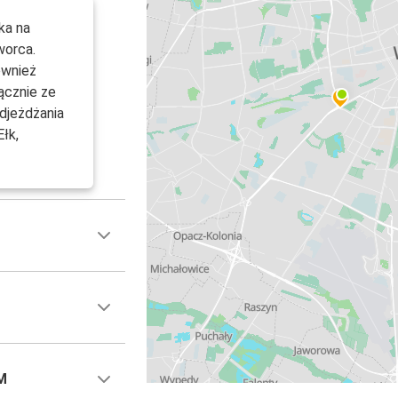
ka na
worca.
ównież
ącznie ze
djeżdżania
Ełk,
M