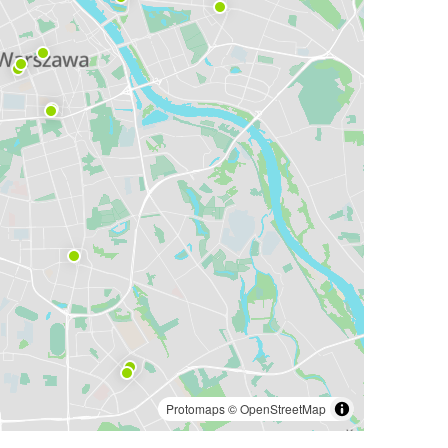
Protomaps
©
OpenStreetMap