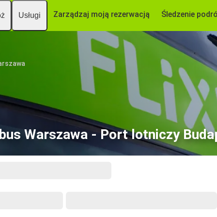
Zarządzaj moją rezerwacją
Śledzenie podr
óż
Usługi
arszawa
bus Warszawa - Port lotniczy Buda