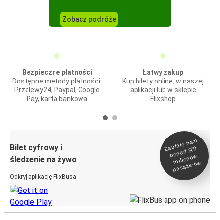
Zobacz podróże
Bezpieczne płatności
Łatwy zakup
Dostępne metody płatności:
Kup bilety online, w naszej
Przelewy24, Paypal, Google
aplikacji lub w sklepie
Pay, karta bankowa
Flixshop
Zaufało na
m
milionó
pasażeró
Bilet cyfrowy i
ponad 500
w
śledzenie na żywo
w
Odkryj aplikację FlixBusa