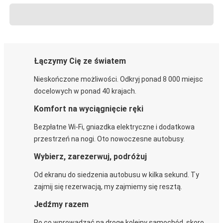
Łączymy Cię ze światem
Nieskończone możliwości. Odkryj ponad 8 000 miejsc
docelowych w ponad 40 krajach.
Komfort na wyciągnięcie ręki
Bezpłatne Wi-Fi, gniazdka elektryczne i dodatkowa
przestrzeń na nogi. Oto nowoczesne autobusy.
Wybierz, zarezerwuj, podróżuj
Od ekranu do siedzenia autobusu w kilka sekund. Ty
zajmij się rezerwacją, my zajmiemy się resztą.
Jedźmy razem
Po co wprowadzać na drogę kolejny samochód, skoro