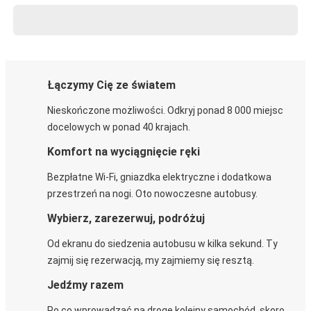
Łączymy Cię ze światem
Nieskończone możliwości. Odkryj ponad 8 000 miejsc
docelowych w ponad 40 krajach.
Komfort na wyciągnięcie ręki
Bezpłatne Wi-Fi, gniazdka elektryczne i dodatkowa
przestrzeń na nogi. Oto nowoczesne autobusy.
Wybierz, zarezerwuj, podróżuj
Od ekranu do siedzenia autobusu w kilka sekund. Ty
zajmij się rezerwacją, my zajmiemy się resztą.
Jedźmy razem
Po co wprowadzać na drogę kolejny samochód, skoro