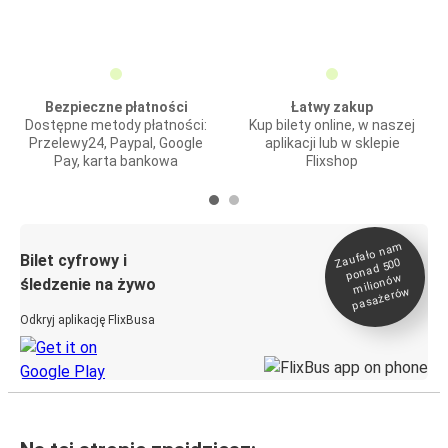
Bezpieczne płatności
Łatwy zakup
Dostępne metody płatności:
Kup bilety online, w naszej
Przelewy24, Paypal, Google
aplikacji lub w sklepie
Pay, karta bankowa
Flixshop
Zaufało na
m
milionó
pasażeró
Bilet cyfrowy i
ponad 500
w
śledzenie na żywo
w
Odkryj aplikację FlixBusa