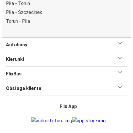
Piła - Toruń
miejsce obok.
Piła - Szczecinek
Wystarczy zarezerwować je online w naszej
aplikacji
FlixBusa
podczas zakupu biletu, korzystając z jednej z
Toruń - Piła
dostępnych metod płatności.
Autobusy
Kierunki
FlixBus
Obsługa klienta
Flix App