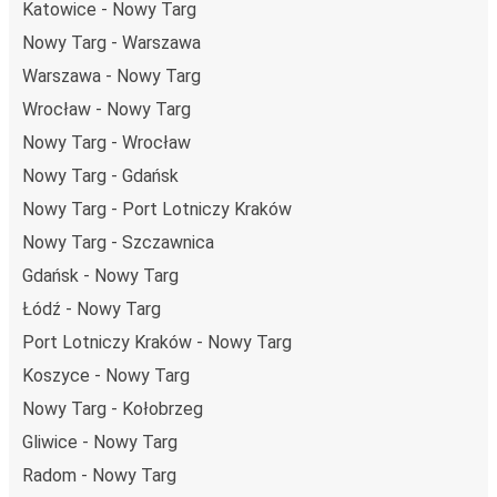
technologie napędu i paliwa oraz oferując wszystkim
Katowice - Nowy Targ
pasażerom możliwość zrekompensowania emisji
Nowy Targ - Warszawa
dwutlenku węgla przy zakupie biletu.
Warszawa - Nowy Targ
Średni koszt
podróży autobusem na trasie Nowy Targ -
Wrocław - Nowy Targ
Katowice to
48,99 zł
, co sprawia, że podróż autobusem
jest znacznie tańsza od innych środków transportu.
Nowy Targ - Wrocław
Nowy Targ - Gdańsk
Podróż z: Nowy Targ
Nowy Targ - Port Lotniczy Kraków
Nowy Targ: podróżujesz z tego miasta i nie znasz go zbyt
Nowy Targ - Szczawnica
dobrze? Oto wszystko, co musisz wiedzieć.
Nowy Targ jest węzłem komunikacyjnym z
przystankiem
Gdańsk - Nowy Targ
autobusowym
; 73 połączeniami do innych miast i
Łódź - Nowy Targ
codziennie zabiera podróżujących na przejazdy krajowe i
Port Lotniczy Kraków - Nowy Targ
zagraniczne.
Koszyce - Nowy Targ
Miejsce przyjazdu: Katowice
Nowy Targ - Kołobrzeg
Katowice – przyjeżdżasz tu pierwszy raz? Oto wszystko,
Gliwice - Nowy Targ
co musisz wiedzieć:
Radom - Nowy Targ
Katowice ma świetne połączenie z innymi miejscami