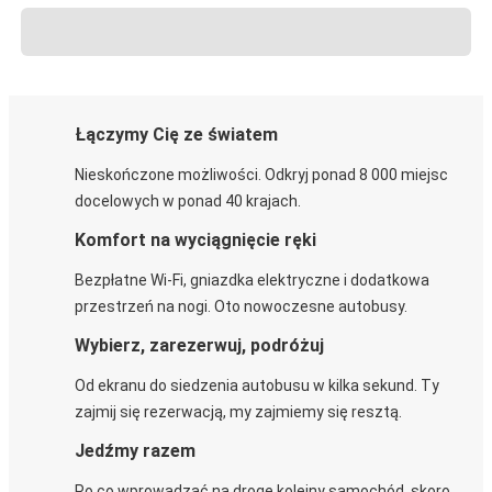
Łączymy Cię ze światem
Nieskończone możliwości. Odkryj ponad 8 000 miejsc
docelowych w ponad 40 krajach.
Komfort na wyciągnięcie ręki
Bezpłatne Wi-Fi, gniazdka elektryczne i dodatkowa
przestrzeń na nogi. Oto nowoczesne autobusy.
Wybierz, zarezerwuj, podróżuj
Od ekranu do siedzenia autobusu w kilka sekund. Ty
zajmij się rezerwacją, my zajmiemy się resztą.
Jedźmy razem
Po co wprowadzać na drogę kolejny samochód, skoro