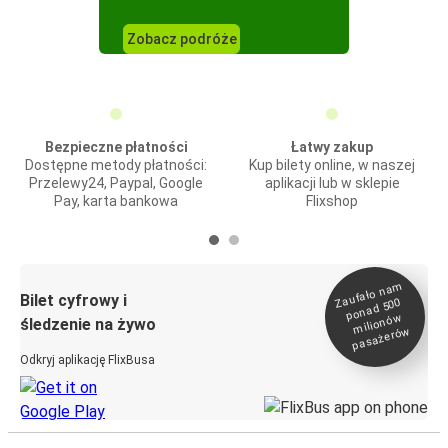
Zobacz podróże
Bezpieczne płatności
Łatwy zakup
Dostępne metody płatności:
Kup bilety online, w naszej
Przelewy24, Paypal, Google
aplikacji lub w sklepie
Pay, karta bankowa
Flixshop
Zaufało na
m
milionó
pasażeró
Bilet cyfrowy i
ponad 500
w
śledzenie na żywo
w
Odkryj aplikację FlixBusa