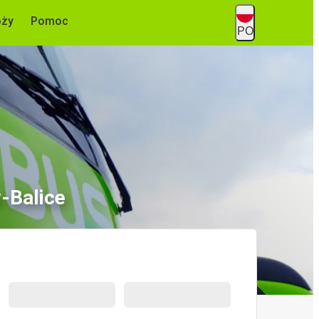
óży
Pomoc
PO
-Balice