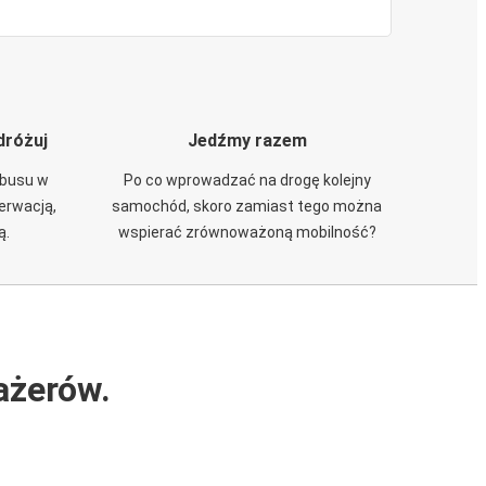
dróżuj
Jedźmy razem
obusu w
Po co wprowadzać na drogę kolejny
zerwacją,
samochód, skoro zamiast tego można
ą.
wspierać zrównoważoną mobilność?
ażerów.