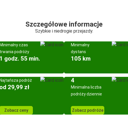
Szczegółowe informacje
Szybkie i niedrogie przejazdy.
Minimalny czas
Minimalny
trwania podróży
dystans
1 godz. 55 min.
105 km
4
Najtańsza podróż
od 29,99 zł
Minimalna liczba
podróży dziennie
Zobacz ceny
Zobacz podróże