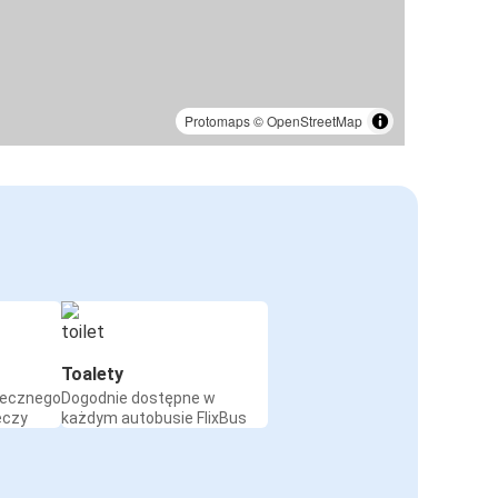
Protomaps
©
OpenStreetMap
Toalety
iecznego
Dogodnie dostępne w
eczy
każdym autobusie FlixBus