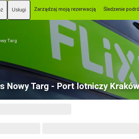
Zarządzaj moją rezerwacją
Śledzenie podr
óż
Usługi
wy Targ
s Nowy Targ - Port lotniczy Kraków