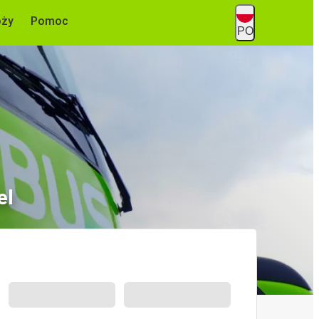
óży
Pomoc
PO
el