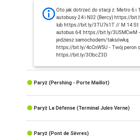
Oto jak dotrzeć do stacji z: Metro 6 i 
autobusy 24 i N32 (Bercy) https://bit.
lub https://bit.ly/3TU7s1T // M 14 St 
autobus 64: https://bit.ly/3U5MCwM -
jedziesz samochodem/taksówką:
https://bit.ly/4cCnW5U - Twój peron o
https://bit.ly/3ObcZ3D
Paryż (Pershing - Porte Maillot)
Paryż La Défense (Terminal Jules Verne)
Paryż (Pont de Sèvres)