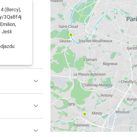
14 (Bercy),
ly/3QaBf4j
Emilion,
 Jeśli
djazdu: