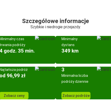
Szczegółowe informacje
Szybkie i niedrogie przejazdy.
Minimalny czas
Minimalny
trwania podróży
dystans
4 godz. 35 min.
349 km
3
Najtańsza podróż
od 96,99 zł
Minimalna liczba
podróży dziennie
Zobacz ceny
Zobacz podróże