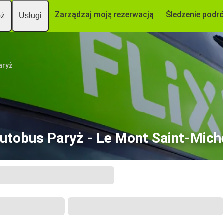
Zarządzaj moją rezerwacją
Śledzenie podr
óż
Usługi
aryż
utobus Paryż - Le Mont Saint-Mich