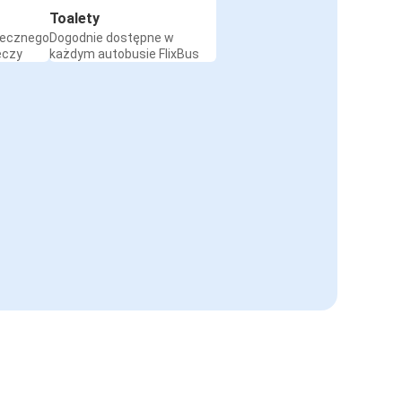
Toalety
iecznego
Dogodnie dostępne w
eczy
każdym autobusie FlixBus