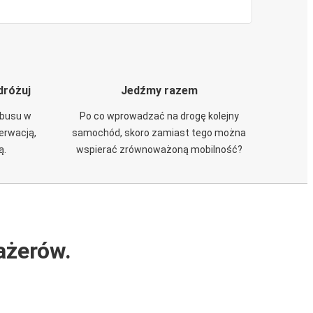
dróżuj
Jedźmy razem
obusu w
Po co wprowadzać na drogę kolejny
zerwacją,
samochód, skoro zamiast tego można
ą.
wspierać zrównoważoną mobilność?
ażerów.