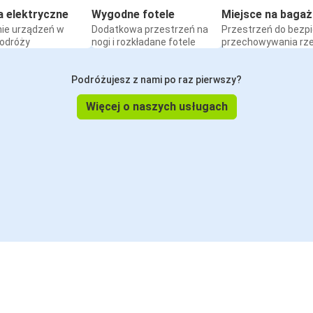
a elektryczne
Wygodne fotele
Miejsce na bagaż
ie urządzeń w
Dodatkowa przestrzeń na
Przestrzeń do bezp
podróży
nogi i rozkładane fotele
przechowywania rz
Podróżujesz z nami po raz pierwszy?
Więcej o naszych usługach