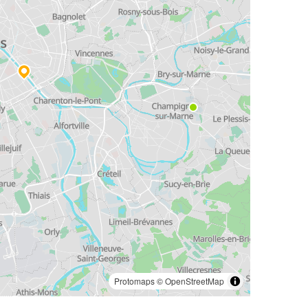
Protomaps
©
OpenStreetMap