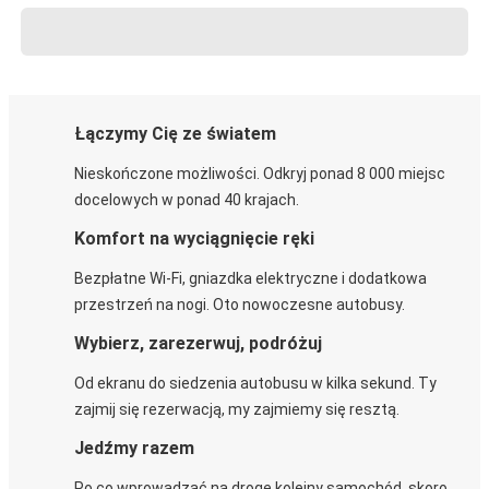
Łączymy Cię ze światem
Nieskończone możliwości. Odkryj ponad 8 000 miejsc
docelowych w ponad 40 krajach.
Komfort na wyciągnięcie ręki
Bezpłatne Wi-Fi, gniazdka elektryczne i dodatkowa
przestrzeń na nogi. Oto nowoczesne autobusy.
Wybierz, zarezerwuj, podróżuj
Od ekranu do siedzenia autobusu w kilka sekund. Ty
zajmij się rezerwacją, my zajmiemy się resztą.
Jedźmy razem
Po co wprowadzać na drogę kolejny samochód, skoro