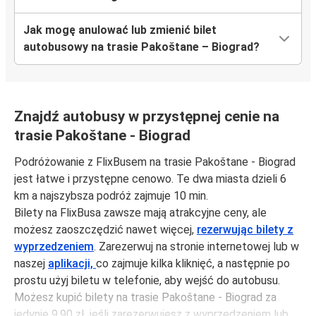
Jak mogę anulować lub zmienić bilet
autobusowy na trasie Pakoštane – Biograd?
Znajdź autobusy w przystępnej cenie na
trasie Pakoštane - Biograd
Podróżowanie z FlixBusem na trasie Pakoštane - Biograd
jest łatwe i przystępne cenowo. Te dwa miasta dzieli 6
km a najszybsza podróż zajmuje 10 min.
Bilety na FlixBusa zawsze mają atrakcyjne ceny, ale
możesz zaoszczędzić nawet więcej,
rezerwując bilety z
wyprzedzeniem
. Zarezerwuj na stronie internetowej lub w
naszej
aplikacji,
co zajmuje kilka kliknięć, a następnie po
prostu użyj biletu w telefonie, aby wejść do autobusu.
Możesz kupić bilety na trasie Pakoštane - Biograd za
jedynie 9,90 zł, jeśli zarezerwujesz z wyprzedzeniem lub