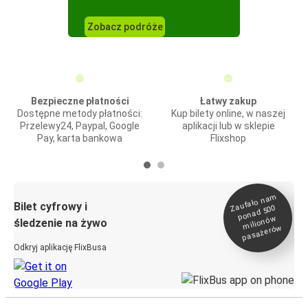
Zobacz podróże
Bezpieczne płatności
Łatwy zakup
Dostępne metody płatności:
Kup bilety online, w naszej
Przelewy24, Paypal, Google
aplikacji lub w sklepie
Pay, karta bankowa
Flixshop
Zaufało na
m
milionó
pasażeró
Bilet cyfrowy i
ponad 500
w
śledzenie na żywo
w
Odkryj aplikację FlixBusa