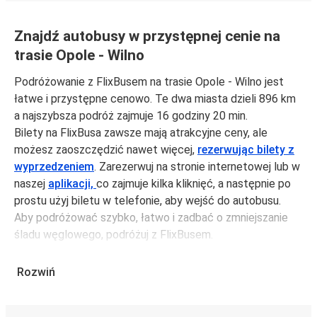
Znajdź autobusy w przystępnej cenie na
trasie Opole - Wilno
Podróżowanie z FlixBusem na trasie Opole - Wilno jest
łatwe i przystępne cenowo. Te dwa miasta dzieli 896 km
a najszybsza podróż zajmuje 16 godziny 20 min.
Bilety na FlixBusa zawsze mają atrakcyjne ceny, ale
możesz zaoszczędzić nawet więcej,
rezerwując bilety z
wyprzedzeniem
. Zarezerwuj na stronie internetowej lub w
naszej
aplikacji,
co zajmuje kilka kliknięć, a następnie po
prostu użyj biletu w telefonie, aby wejść do autobusu.
Aby podróżować szybko, łatwo i zadbać o zmniejszanie
śladu węglowego, podróżuj z FlixBusem.
Podróż z: Opole
Rozwiń
Opole: podróżujesz z tego miasta i nie znasz go zbyt
dobrze? Oto wszystko, co musisz wiedzieć.