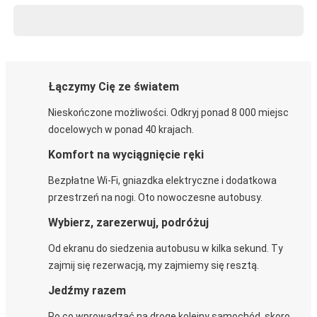
Łączymy Cię ze światem
Nieskończone możliwości. Odkryj ponad 8 000 miejsc
docelowych w ponad 40 krajach.
Komfort na wyciągnięcie ręki
Bezpłatne Wi-Fi, gniazdka elektryczne i dodatkowa
przestrzeń na nogi. Oto nowoczesne autobusy.
Wybierz, zarezerwuj, podróżuj
Od ekranu do siedzenia autobusu w kilka sekund. Ty
zajmij się rezerwacją, my zajmiemy się resztą.
Jedźmy razem
Po co wprowadzać na drogę kolejny samochód, skoro