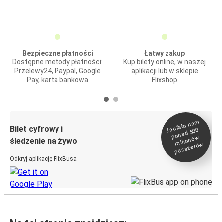
Bezpieczne płatności
Łatwy zakup
Dostępne metody płatności:
Kup bilety online, w naszej
Przelewy24, Paypal, Google
aplikacji lub w sklepie
Pay, karta bankowa
Flixshop
Zaufało na
m
milionó
pasażeró
Bilet cyfrowy i
ponad 500
w
śledzenie na żywo
w
Odkryj aplikację FlixBusa