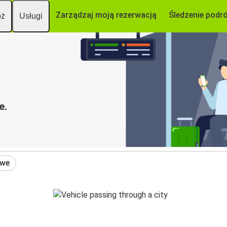
Zarządzaj moją rezerwacją
Śledzenie podr
óż
Usługi
e.
owe