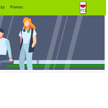
óży
Pomoc
PO