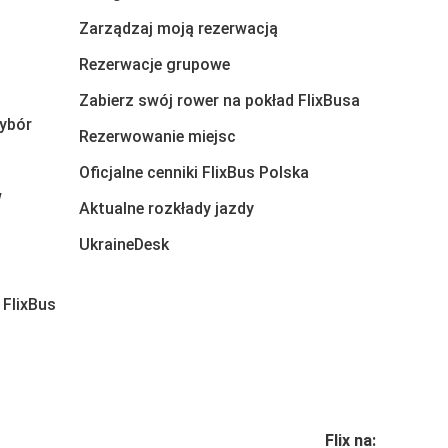
Zarządzaj moją rezerwacją
Rezerwacje grupowe
Zabierz swój rower na pokład FlixBusa
ybór
Rezerwowanie miejsc
Oficjalne cenniki FlixBus Polska
w
Aktualne rozkłady jazdy
UkraineDesk
 FlixBus
Flix na: