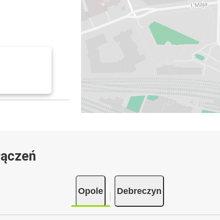
łączeń
Opole
Debreczyn