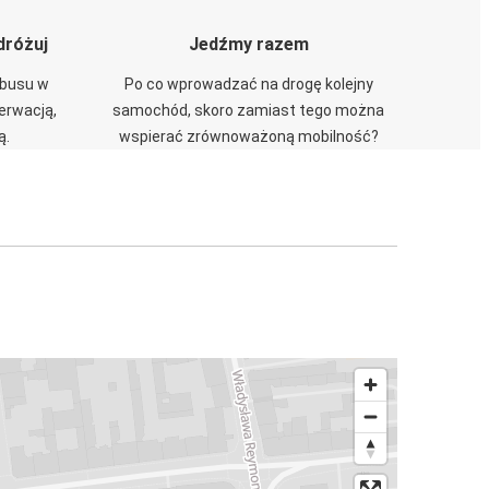
dróżuj
Jedźmy razem
obusu w
Po co wprowadzać na drogę kolejny
zerwacją,
samochód, skoro zamiast tego można
ą.
wspierać zrównoważoną mobilność?