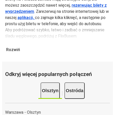
możesz zaoszczędzić nawet więcej,
rezerwując bilety z
wyprzedzeniem
. Zarezerwuj na stronie internetowej lub w
naszej
aplikacji,
co zajmuje kilka kliknięć, a następnie po
prostu użyj biletu w telefonie, aby wejść do autobusu.
Aby podróżować szybko, łatwo i zadbać o zmniejszanie
śladu węglowego, podróżuj z FlixBusem.
Podróż z: Olsztyn
Rozwiń
Olsztyn: podróżujesz z tego miasta i nie znasz go zbyt
dobrze? Oto wszystko, co musisz wiedzieć.
Olsztyn jest węzłem komunikacyjnym z
2 przystankami
autobusowymi
; 61 połączeniami do innych miast i
Odkryj więcej popularnych połączeń
codziennie zabiera podróżujących na przejazdy krajowe i
zagraniczne.
Olsztyn
Ostróda
Miejsce przyjazdu: Ostróda
Ostróda – przyjeżdżasz tu pierwszy raz? Oto wszystko,
co musisz wiedzieć:
Warszawa - Olsztyn