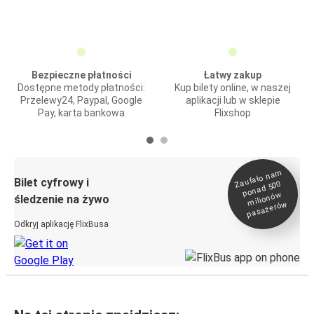
Bezpieczne płatności
Łatwy zakup
Dostępne metody płatności:
Kup bilety online, w naszej
Przelewy24, Paypal, Google
aplikacji lub w sklepie
Pay, karta bankowa
Flixshop
Zaufało na
m
milionó
pasażeró
Bilet cyfrowy i
ponad 500
w
śledzenie na żywo
w
Odkryj aplikację FlixBusa