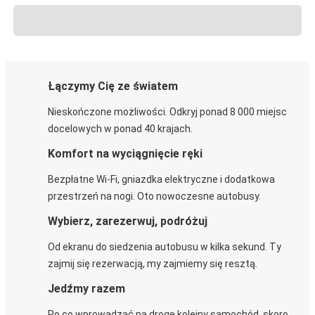
Łączymy Cię ze światem
Nieskończone możliwości. Odkryj ponad 8 000 miejsc
docelowych w ponad 40 krajach.
Komfort na wyciągnięcie ręki
Bezpłatne Wi-Fi, gniazdka elektryczne i dodatkowa
przestrzeń na nogi. Oto nowoczesne autobusy.
Wybierz, zarezerwuj, podróżuj
Od ekranu do siedzenia autobusu w kilka sekund. Ty
zajmij się rezerwacją, my zajmiemy się resztą.
Jedźmy razem
Po co wprowadzać na drogę kolejny samochód, skoro