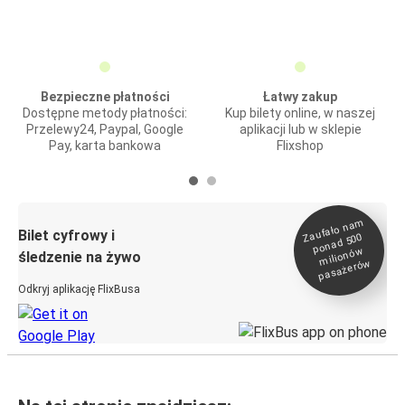
Bezpieczne płatności
Łatwy zakup
Dostępne metody płatności:
Kup bilety online, w naszej
Przelewy24, Paypal, Google
aplikacji lub w sklepie
Pay, karta bankowa
Flixshop
Zaufało na
m
milionó
pasażeró
Bilet cyfrowy i
ponad 500
w
śledzenie na żywo
w
Odkryj aplikację FlixBusa