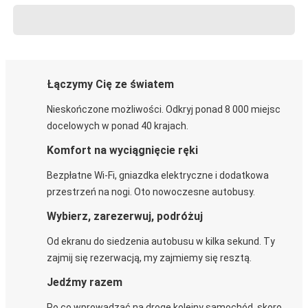
Łączymy Cię ze światem
Nieskończone możliwości. Odkryj ponad 8 000 miejsc
docelowych w ponad 40 krajach.
Komfort na wyciągnięcie ręki
Bezpłatne Wi-Fi, gniazdka elektryczne i dodatkowa
przestrzeń na nogi. Oto nowoczesne autobusy.
Wybierz, zarezerwuj, podróżuj
Od ekranu do siedzenia autobusu w kilka sekund. Ty
zajmij się rezerwacją, my zajmiemy się resztą.
Jedźmy razem
Po co wprowadzać na drogę kolejny samochód, skoro