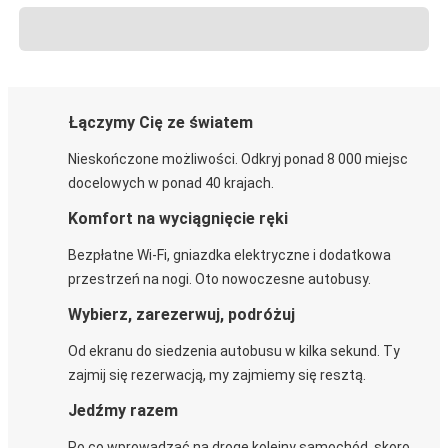
Łączymy Cię ze światem
Nieskończone możliwości. Odkryj ponad 8 000 miejsc
docelowych w ponad 40 krajach.
Komfort na wyciągnięcie ręki
Bezpłatne Wi-Fi, gniazdka elektryczne i dodatkowa
przestrzeń na nogi. Oto nowoczesne autobusy.
Wybierz, zarezerwuj, podróżuj
Od ekranu do siedzenia autobusu w kilka sekund. Ty
zajmij się rezerwacją, my zajmiemy się resztą.
Jedźmy razem
Po co wprowadzać na drogę kolejny samochód, skoro