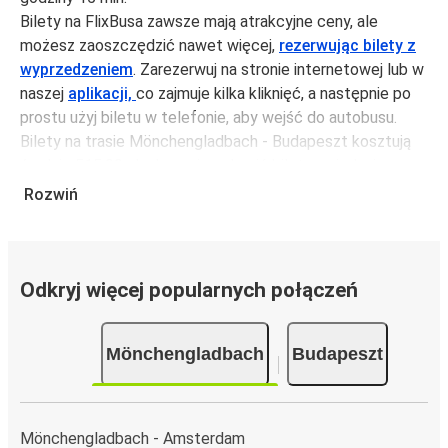
Bilety na FlixBusa zawsze mają atrakcyjne ceny, ale
możesz zaoszczędzić nawet więcej,
rezerwując bilety z
wyprzedzeniem
. Zarezerwuj na stronie internetowej lub w
naszej
aplikacji,
co zajmuje kilka kliknięć, a następnie po
prostu użyj biletu w telefonie, aby wejść do autobusu.
Bilety na trasie Mönchengladbach - Budapeszt kosztują
średnio 515,99 zł, ale możesz kupić bilety za jedynie
504,99 zł, jeśli zarezerwujesz z wyprzedzeniem lub w dni
Rozwiń
robocze, unikając weekendów i świąt. Aby podróżować
szybko, łatwo i zadbać o zmniejszanie śladu węglowego,
podróżuj z FlixBusem.
Odkryj więcej popularnych połączeń
Podróż na trasie Mönchengladbach - Budapeszt
Trasa Mönchengladbach - Budapeszt jest łatwa i
Mönchengladbach
Budapeszt
wygodna z FlixBusem, dzięki 6 bezpośrednim połączeniom
dziennie.
i może zająć
jedynie 17 godziny 15 min
.
Podróż autobusem
ma mniejszy wpływ na środowisko
Mönchengladbach - Amsterdam