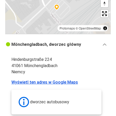
Protomaps
©
OpenStreetMap
Mönchengladbach, dworzec główny
Hindenburgstraße 224
41061 Mönchengladbach
Niemcy
Wyświetl ten adres w Google Maps
dworzec autobusowy