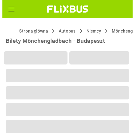
Strona główna
Autobus
Niemcy
Mönchengl
Bilety Mönchengladbach - Budapeszt