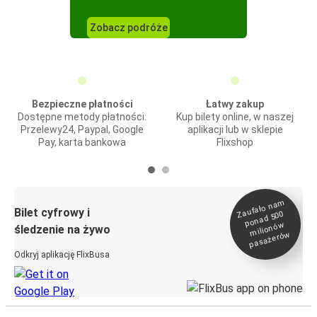
Zobacz podróże
Bezpieczne płatności
Łatwy zakup
Dostępne metody płatności:
Kup bilety online, w naszej
Przelewy24, Paypal, Google
aplikacji lub w sklepie
Pay, karta bankowa
Flixshop
Zaufało na
m
milionó
pasażeró
Bilet cyfrowy i
ponad 500
w
śledzenie na żywo
w
Odkryj aplikację FlixBusa