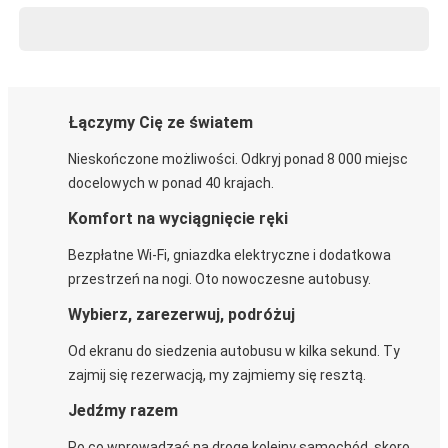
Łączymy Cię ze światem
Nieskończone możliwości. Odkryj ponad 8 000 miejsc
docelowych w ponad 40 krajach.
Komfort na wyciągnięcie ręki
Bezpłatne Wi-Fi, gniazdka elektryczne i dodatkowa
przestrzeń na nogi. Oto nowoczesne autobusy.
Wybierz, zarezerwuj, podróżuj
Od ekranu do siedzenia autobusu w kilka sekund. Ty
zajmij się rezerwacją, my zajmiemy się resztą.
Jedźmy razem
Po co wprowadzać na drogę kolejny samochód, skoro