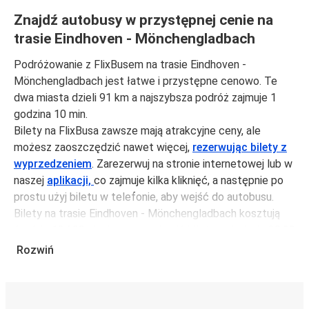
Znajdź autobusy w przystępnej cenie na
trasie Eindhoven - Mönchengladbach
Podróżowanie z FlixBusem na trasie Eindhoven -
Mönchengladbach jest łatwe i przystępne cenowo. Te
dwa miasta dzieli 91 km a najszybsza podróż zajmuje 1
godzina 10 min.
Bilety na FlixBusa zawsze mają atrakcyjne ceny, ale
możesz zaoszczędzić nawet więcej,
rezerwując bilety z
wyprzedzeniem
. Zarezerwuj na stronie internetowej lub w
naszej
aplikacji,
co zajmuje kilka kliknięć, a następnie po
prostu użyj biletu w telefonie, aby wejść do autobusu.
Bilety na trasie Eindhoven - Mönchengladbach kosztują
średnio 124,99 zł, ale możesz kupić bilety za jedynie 38,99
zł, jeśli zarezerwujesz z wyprzedzeniem lub w dni robocze,
Rozwiń
unikając weekendów i świąt. Aby podróżować szybko,
łatwo i zadbać o zmniejszanie śladu węglowego, podróżuj
z FlixBusem.