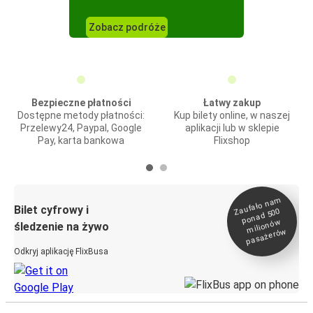
Zobacz podróże
Bezpieczne płatności
Łatwy zakup
Dostępne metody płatności:
Kup bilety online, w naszej
Przelewy24, Paypal, Google
aplikacji lub w sklepie
Pay, karta bankowa
Flixshop
Zaufało na
m
milionó
pasażeró
Bilet cyfrowy i
ponad 500
w
śledzenie na żywo
w
Odkryj aplikację FlixBusa