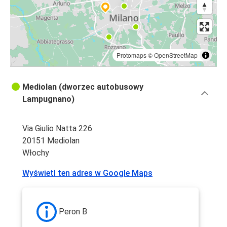
Protomaps
©
OpenStreetMap
Mediolan (dworzec autobusowy
Lampugnano)
Via Giulio Natta 226
20151 Mediolan
Włochy
Wyświetl ten adres w Google Maps
Peron B