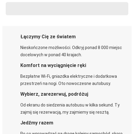
Łączymy Cię ze światem
Nieskończone możliwości. Odkryj ponad 8 000 miejsc
docelowych w ponad 40 krajach.
Komfort na wyciągnięcie ręki
Bezpłatne Wi-Fi, gniazdka elektryczne i dodatkowa
przestrzeń na nogi. Oto nowoczesne autobusy.
Wybierz, zarezerwuj, podróżuj
Od ekranu do siedzenia autobusu w kilka sekund. Ty
zajmij się rezerwacją, my zajmiemy się resztą.
Jedźmy razem
Po co wprowadzać na drogę kolejny samochód, skoro