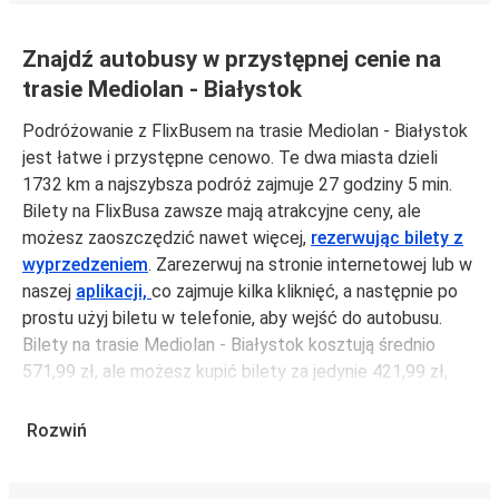
Znajdź autobusy w przystępnej cenie na
trasie Mediolan - Białystok
Podróżowanie z FlixBusem na trasie Mediolan - Białystok
jest łatwe i przystępne cenowo. Te dwa miasta dzieli
1732 km a najszybsza podróż zajmuje 27 godziny 5 min.
Bilety na FlixBusa zawsze mają atrakcyjne ceny, ale
możesz zaoszczędzić nawet więcej,
rezerwując bilety z
wyprzedzeniem
. Zarezerwuj na stronie internetowej lub w
naszej
aplikacji,
co zajmuje kilka kliknięć, a następnie po
prostu użyj biletu w telefonie, aby wejść do autobusu.
Bilety na trasie Mediolan - Białystok kosztują średnio
571,99 zł, ale możesz kupić bilety za jedynie 421,99 zł,
jeśli zarezerwujesz z wyprzedzeniem lub w dni robocze,
unikając weekendów i świąt. Aby podróżować szybko,
Rozwiń
łatwo i zadbać o zmniejszanie śladu węglowego, podróżuj
z FlixBusem.