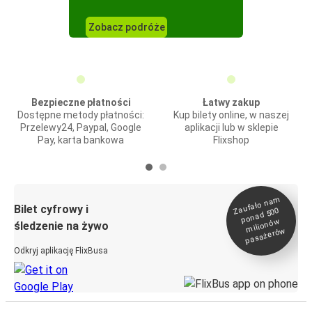
Zobacz podróże
Bezpieczne płatności
Łatwy zakup
Dostępne metody płatności:
Kup bilety online, w naszej
Przelewy24, Paypal, Google
aplikacji lub w sklepie
Pay, karta bankowa
Flixshop
Zaufało na
m
milionó
pasażeró
Bilet cyfrowy i
ponad 500
w
śledzenie na żywo
w
Odkryj aplikację FlixBusa