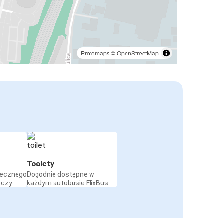
Protomaps
©
OpenStreetMap
Toalety
iecznego
Dogodnie dostępne w
eczy
każdym autobusie FlixBus