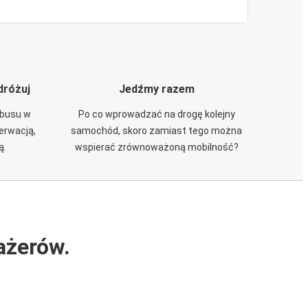
dróżuj
Jedźmy razem
obusu w
Po co wprowadzać na drogę kolejny
zerwacją,
samochód, skoro zamiast tego można
ą.
wspierać zrównoważoną mobilność?
ażerów.