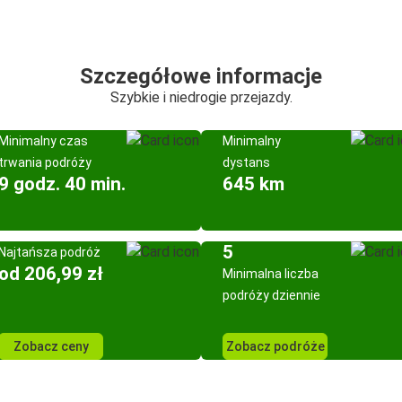
Szczegółowe informacje
Szybkie i niedrogie przejazdy.
Minimalny czas
Minimalny
trwania podróży
dystans
9 godz. 40 min.
645 km
5
Najtańsza podróż
od 206,99 zł
Minimalna liczba
podróży dziennie
Zobacz ceny
Zobacz podróże