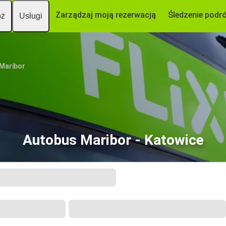
Zarządzaj moją rezerwacją
Śledzenie podr
óż
Usługi
Maribor
Autobus Maribor - Katowice