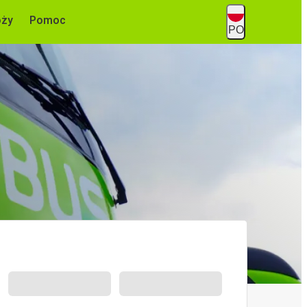
óży
Pomoc
PO