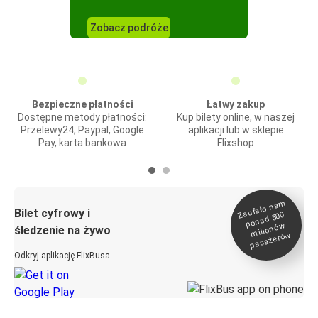
Zobacz podróże
Bezpieczne płatności
Łatwy zakup
Dostępne metody płatności:
Kup bilety online, w naszej
Przelewy24, Paypal, Google
aplikacji lub w sklepie
Pay, karta bankowa
Flixshop
Zaufało na
m
milionó
pasażeró
Bilet cyfrowy i
ponad 500
w
śledzenie na żywo
w
Odkryj aplikację FlixBusa