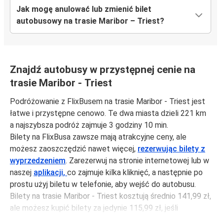
Jak mogę anulować lub zmienić bilet
autobusowy na trasie Maribor – Triest?
Znajdź autobusy w przystępnej cenie na
trasie Maribor - Triest
Podróżowanie z FlixBusem na trasie Maribor - Triest jest
łatwe i przystępne cenowo. Te dwa miasta dzieli 221 km
a najszybsza podróż zajmuje 3 godziny 10 min.
Bilety na FlixBusa zawsze mają atrakcyjne ceny, ale
możesz zaoszczędzić nawet więcej,
rezerwując bilety z
wyprzedzeniem
. Zarezerwuj na stronie internetowej lub w
naszej
aplikacji,
co zajmuje kilka kliknięć, a następnie po
prostu użyj biletu w telefonie, aby wejść do autobusu.
Bilety na trasie Maribor - Triest kosztują średnio 141,99 zł,
ale możesz kupić bilety za jedynie 115,99 zł, jeśli
zarezerwujesz z wyprzedzeniem lub w dni robocze,