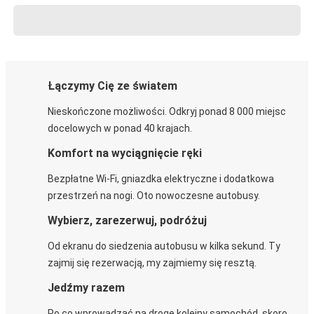
Łączymy Cię ze światem
Nieskończone możliwości. Odkryj ponad 8 000 miejsc
docelowych w ponad 40 krajach.
Komfort na wyciągnięcie ręki
Bezpłatne Wi-Fi, gniazdka elektryczne i dodatkowa
przestrzeń na nogi. Oto nowoczesne autobusy.
Wybierz, zarezerwuj, podróżuj
Od ekranu do siedzenia autobusu w kilka sekund. Ty
zajmij się rezerwacją, my zajmiemy się resztą.
Jedźmy razem
Po co wprowadzać na drogę kolejny samochód, skoro