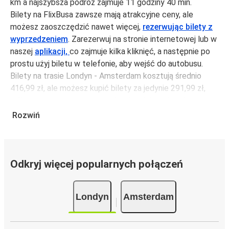
km a najszybsza podróż zajmuje 11 godziny 40 min.
Bilety na FlixBusa zawsze mają atrakcyjne ceny, ale
możesz zaoszczędzić nawet więcej,
rezerwując bilety z
wyprzedzeniem
. Zarezerwuj na stronie internetowej lub w
naszej
aplikacji,
co zajmuje kilka kliknięć, a następnie po
prostu użyj biletu w telefonie, aby wejść do autobusu.
Bilety na trasie Londyn - Amsterdam kosztują średnio
416,99 zł, ale możesz kupić bilety za jedynie 291,99 zł,
jeśli zarezerwujesz z wyprzedzeniem lub w dni robocze,
unikając weekendów i świąt. Aby podróżować szybko,
Rozwiń
łatwo i zadbać o zmniejszanie śladu węglowego, podróżuj
z FlixBusem.
Podróż na trasie Londyn - Amsterdam
Odkryj więcej popularnych połączeń
Trasa Londyn - Amsterdam jest łatwa i wygodna z
FlixBusem, dzięki 7 bezpośrednim połączeniom dziennie.
Londyn
Amsterdam
i może zająć
jedynie 11 godziny 40 min
.
Podróż autobusem
ma mniejszy wpływ na środowisko
niż podróż samochodem czy samolotem. Stale pracujemy