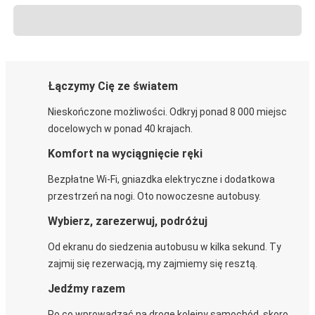
Łączymy Cię ze światem
Nieskończone możliwości. Odkryj ponad 8 000 miejsc
docelowych w ponad 40 krajach.
Komfort na wyciągnięcie ręki
Bezpłatne Wi-Fi, gniazdka elektryczne i dodatkowa
przestrzeń na nogi. Oto nowoczesne autobusy.
Wybierz, zarezerwuj, podróżuj
Od ekranu do siedzenia autobusu w kilka sekund. Ty
zajmij się rezerwacją, my zajmiemy się resztą.
Jedźmy razem
Po co wprowadzać na drogę kolejny samochód, skoro