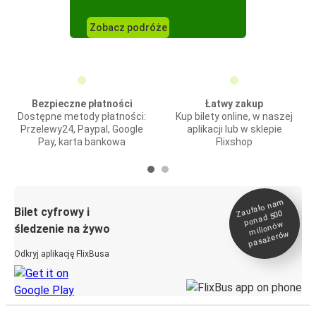
Zobacz podróże
Bezpieczne płatności
Łatwy zakup
Dostępne metody płatności:
Kup bilety online, w naszej
Przelewy24, Paypal, Google
aplikacji lub w sklepie
Pay, karta bankowa
Flixshop
Zaufało na
m
milionó
pasażeró
Bilet cyfrowy i
ponad 500
w
śledzenie na żywo
w
Odkryj aplikację FlixBusa