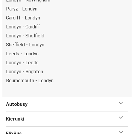
Podróż z: Londyn
Paryż - Londyn
Londyn: podróżujesz z tego miasta i nie znasz go zbyt
Cardiff - Londyn
dobrze? Oto wszystko, co musisz wiedzieć.
Londyn - Cardiff
Londyn jest węzłem komunikacyjnym z
15 przystankami
Londyn - Sheffield
autobusowymi
; 125 połączeniami do innych miast i
Sheffield - Londyn
codziennie zabiera podróżujących na przejazdy krajowe i
zagraniczne.
Leeds - Londyn
Londyn - Leeds
Miejsce przyjazdu: Port lotniczy Londyn Stansted
Londyn - Brighton
Port lotniczy Londyn Stansted – przyjeżdżasz tu
Bournemouth - Londyn
pierwszy raz? Oto wszystko, co musisz wiedzieć:
Port lotniczy Londyn Stansted ma świetne połączenie z
innymi miejscami docelowymi w sieci FlixBusa. Przystanki
FlixBusa znajdziesz dzięki mapie zamieszczonej na stronie.
Autobusy
Czego się spodziewać na pokładzie FlixBusa na
Kierunki
trasie Londyn - Port lotniczy Londyn Stansted
Podróż na trasie Londyn - Port lotniczy Londyn Stansted
FlixBus