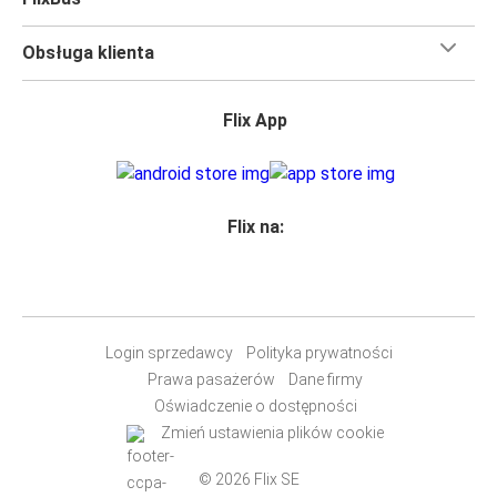
na pokładzie FlixBusa oznacza wygodną podróż w wielkim
stylu, z
udogodnieniami
, dzięki którym czas szybciej
Obsługa klienta
minie. Większość naszych autobusów jest wyposażona w
bezpłatne Wi-Fi,
toalety i gniazdka elektryczne.
Flix App
Możesz bezpłatnie zabrać ze sobą
jedną sztuka bagażu
podręcznego i jedną sztukę bagażu głównego
, więc
nawet jeśli wybierasz się w długą podróż, nie musisz się
martwić, że nie wystarczy Ci miejsca w bagażu.
Flix na:
Wszyscy podróżujący z biletami
mają zagwarantowane
miejsce siedzące
w naszych autobusach
ale jeśli chcesz
wybrać specjalne miejsce
, możesz zrobić to podczas
zakupu biletu. Do wyboru masz
miejsce klasyczne,
miejsce ze stolikiem, panoramę lub dodatkowe, puste
Login sprzedawcy
Polityka prywatności
miejsce obok.
Prawa pasażerów
Dane firmy
Wystarczy zarezerwować je online w naszej
aplikacji
Oświadczenie o dostępności
FlixBusa
podczas zakupu biletu, korzystając z jednej z
Zmień ustawienia plików cookie
dostępnych metod płatności.
© 2026 Flix SE