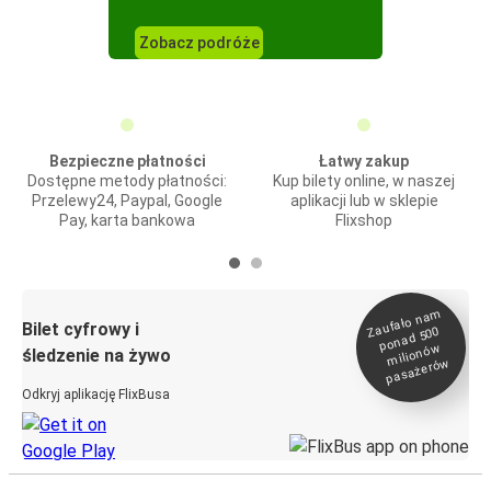
Zobacz podróże
Bezpieczne płatności
Łatwy zakup
Dostępne metody płatności:
Kup bilety online, w naszej
Przelewy24, Paypal, Google
aplikacji lub w sklepie
Pay, karta bankowa
Flixshop
Zaufało na
m
milionó
pasażeró
Bilet cyfrowy i
ponad 500
w
śledzenie na żywo
w
Odkryj aplikację FlixBusa