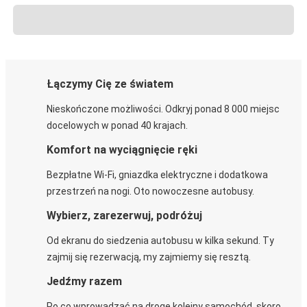
Łączymy Cię ze światem
Nieskończone możliwości. Odkryj ponad 8 000 miejsc
docelowych w ponad 40 krajach.
Komfort na wyciągnięcie ręki
Bezpłatne Wi-Fi, gniazdka elektryczne i dodatkowa
przestrzeń na nogi. Oto nowoczesne autobusy.
Wybierz, zarezerwuj, podróżuj
Od ekranu do siedzenia autobusu w kilka sekund. Ty
zajmij się rezerwacją, my zajmiemy się resztą.
Jedźmy razem
Po co wprowadzać na drogę kolejny samochód, skoro