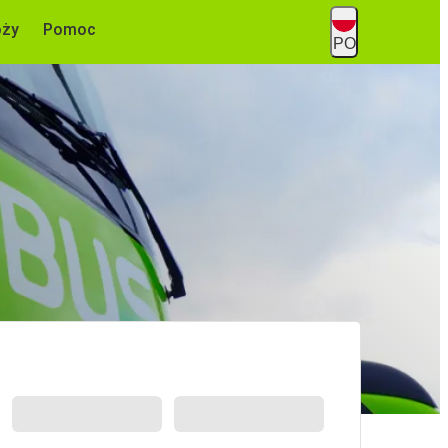
óży
Pomoc
PO