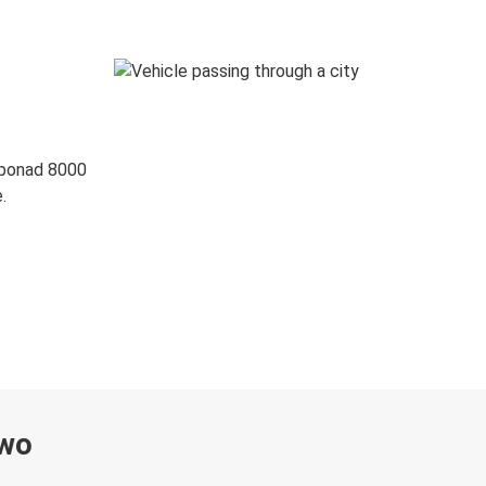
 ponad 8000
.
ywo