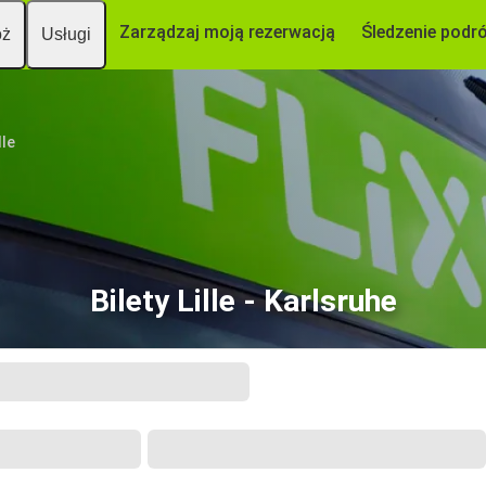
Zarządzaj moją rezerwacją
Śledzenie podr
óż
Usługi
lle
Bilety Lille - Karlsruhe