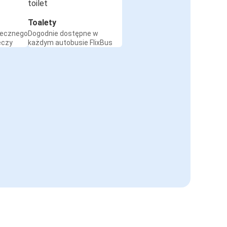
Toalety
iecznego
Dogodnie dostępne w
eczy
każdym autobusie FlixBus