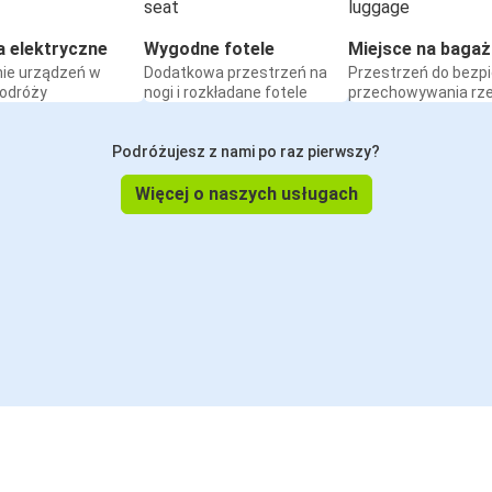
a elektryczne
Wygodne fotele
Miejsce na bagaż
ie urządzeń w
Dodatkowa przestrzeń na
Przestrzeń do bezp
podróży
nogi i rozkładane fotele
przechowywania rz
Podróżujesz z nami po raz pierwszy?
Więcej o naszych usługach