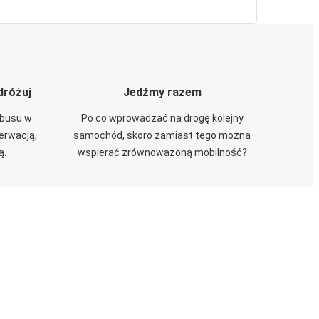
dróżuj
Jedźmy razem
obusu w
Po co wprowadzać na drogę kolejny
zerwacją,
samochód, skoro zamiast tego można
ą.
wspierać zrównoważoną mobilność?