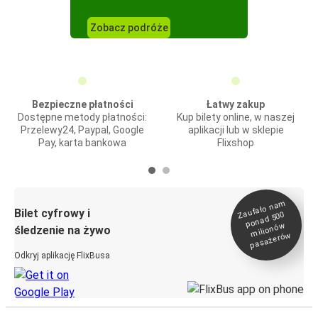
Zobacz podróże
Bezpieczne płatności
Łatwy zakup
Dostępne metody płatności:
Kup bilety online, w naszej
Przelewy24, Paypal, Google
aplikacji lub w sklepie
Pay, karta bankowa
Flixshop
Zaufało na
m
milionó
pasażeró
Bilet cyfrowy i
ponad 500
w
śledzenie na żywo
w
Odkryj aplikację FlixBusa