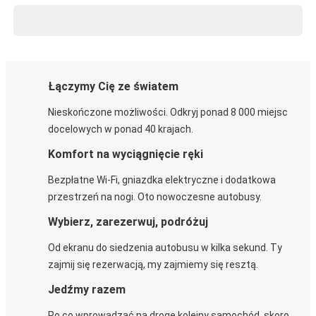
Łączymy Cię ze światem
Nieskończone możliwości. Odkryj ponad 8 000 miejsc
docelowych w ponad 40 krajach.
Komfort na wyciągnięcie ręki
Bezpłatne Wi-Fi, gniazdka elektryczne i dodatkowa
przestrzeń na nogi. Oto nowoczesne autobusy.
Wybierz, zarezerwuj, podróżuj
Od ekranu do siedzenia autobusu w kilka sekund. Ty
zajmij się rezerwacją, my zajmiemy się resztą.
Jedźmy razem
Po co wprowadzać na drogę kolejny samochód, skoro