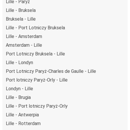
Lille - Paryż
flocie autobusów, wykorzystując alternatywne
Lille - Bruksela
technologie napędu i paliwa oraz oferując wszystkim
pasażerom możliwość zrekompensowania emisji
Bruksela - Lille
dwutlenku węgla przy zakupie biletu.
Lille - Port Lotniczy Bruksela
Średni koszt
podróży autobusem na trasie Lille -
Lille - Amsterdam
Antwerpia to
44,99 zł
, co sprawia, że podróż autobusem
Amsterdam - Lille
jest znacznie tańsza od innych środków transportu.
Port Lotniczy Bruksela - Lille
Podróż z: Lille
Lille - Londyn
Lille: podróżujesz z tego miasta i nie znasz go zbyt
Port Lotniczy Paryż-Charles de Gaulle - Lille
dobrze? Oto wszystko, co musisz wiedzieć.
Port lotniczy Paryż-Orly - Lille
Lille jest węzłem komunikacyjnym z
2 przystankami
autobusowymi
; 131 połączeniami do innych miast i
Londyn - Lille
codziennie zabiera podróżujących na przejazdy krajowe i
Lille - Brugia
zagraniczne.
Lille - Port lotniczy Paryż-Orly
Miejsce przyjazdu: Antwerpia
Lille - Antwerpia
Antwerpia – przyjeżdżasz tu pierwszy raz? Oto wszystko,
Lille - Rotterdam
co musisz wiedzieć: