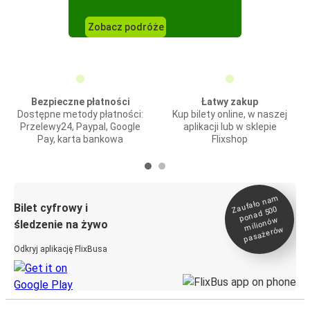
Zobacz podróże
Bezpieczne płatności
Łatwy zakup
Dostępne metody płatności:
Kup bilety online, w naszej
Przelewy24, Paypal, Google
aplikacji lub w sklepie
Pay, karta bankowa
Flixshop
Zaufało na
m
milionó
pasażeró
Bilet cyfrowy i
ponad 500
w
śledzenie na żywo
w
Odkryj aplikację FlixBusa