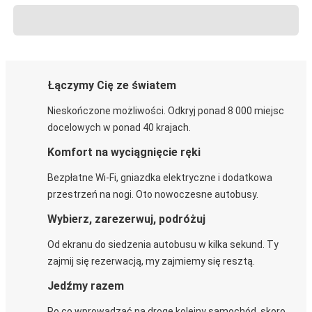
Łączymy Cię ze światem
Nieskończone możliwości. Odkryj ponad 8 000 miejsc
docelowych w ponad 40 krajach.
Komfort na wyciągnięcie ręki
Bezpłatne Wi-Fi, gniazdka elektryczne i dodatkowa
przestrzeń na nogi. Oto nowoczesne autobusy.
Wybierz, zarezerwuj, podróżuj
Od ekranu do siedzenia autobusu w kilka sekund. Ty
zajmij się rezerwacją, my zajmiemy się resztą.
Jedźmy razem
Po co wprowadzać na drogę kolejny samochód, skoro