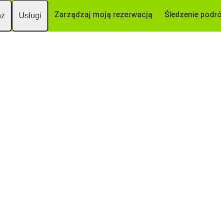
Zarządzaj moją rezerwacją
Śledzenie podr
óż
Usługi