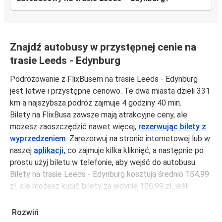
Znajdź autobusy w przystępnej cenie na
trasie Leeds - Edynburg
Podróżowanie z FlixBusem na trasie Leeds - Edynburg
jest łatwe i przystępne cenowo. Te dwa miasta dzieli 331
km a najszybsza podróż zajmuje 4 godziny 40 min.
Bilety na FlixBusa zawsze mają atrakcyjne ceny, ale
możesz zaoszczędzić nawet więcej,
rezerwując bilety z
wyprzedzeniem
. Zarezerwuj na stronie internetowej lub w
naszej
aplikacji,
co zajmuje kilka kliknięć, a następnie po
prostu użyj biletu w telefonie, aby wejść do autobusu.
Bilety na trasie Leeds - Edynburg kosztują średnio 154,99
zł, ale możesz kupić bilety za jedynie 106,99 zł, jeśli
zarezerwujesz z wyprzedzeniem lub w dni robocze,
unikając weekendów i świąt. Aby podróżować szybko,
Rozwiń
łatwo i zadbać o zmniejszanie śladu węglowego, podróżuj