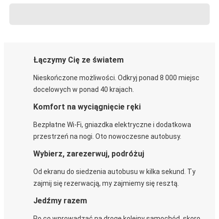
Łączymy Cię ze światem
Nieskończone możliwości. Odkryj ponad 8 000 miejsc
docelowych w ponad 40 krajach.
Komfort na wyciągnięcie ręki
Bezpłatne Wi-Fi, gniazdka elektryczne i dodatkowa
przestrzeń na nogi. Oto nowoczesne autobusy.
Wybierz, zarezerwuj, podróżuj
Od ekranu do siedzenia autobusu w kilka sekund. Ty
zajmij się rezerwacją, my zajmiemy się resztą.
Jedźmy razem
Po co wprowadzać na drogę kolejny samochód, skoro