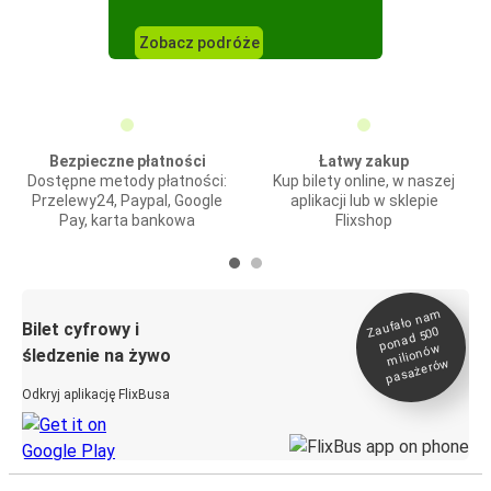
Zobacz podróże
Bezpieczne płatności
Łatwy zakup
Dostępne metody płatności:
Kup bilety online, w naszej
Przelewy24, Paypal, Google
aplikacji lub w sklepie
Pay, karta bankowa
Flixshop
Zaufało na
m
milionó
pasażeró
Bilet cyfrowy i
ponad 500
w
śledzenie na żywo
w
Odkryj aplikację FlixBusa