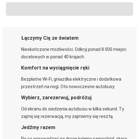
Łączymy Cię ze światem
Nieskończone możliwości. Odkryj ponad 8 000 miejsc
docelowych w ponad 40 krajach.
Komfort na wyciągnięcie ręki
Bezpłatne Wi-Fi, gniazdka elektryczne i dodatkowa
przestrzeń na nogi. Oto nowoczesne autobusy.
Wybierz, zarezerwuj, podróżuj
Od ekranu do siedzenia autobusu w kilka sekund. Ty
zajmij się rezerwacją, my zajmiemy się resztą.
Jedźmy razem
Po co wprowadzać na drogę kolejny samochód, skoro