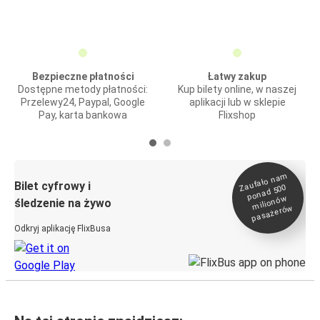
Bezpieczne płatności
Łatwy zakup
Dostępne metody płatności:
Kup bilety online, w naszej
Przelewy24, Paypal, Google
aplikacji lub w sklepie
Pay, karta bankowa
Flixshop
Zaufało na
m
milionó
pasażeró
Bilet cyfrowy i
ponad 500
w
śledzenie na żywo
w
Odkryj aplikację FlixBusa